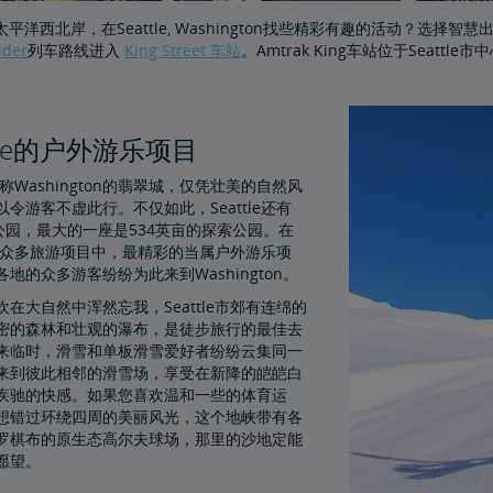
平洋西北岸，在Seattle, Washington找些精彩有趣的活动？选择智
lder
列车路线进入
King Street 车站
。Amtrak King车站位于Seat
ttle的户外游乐项目
le号称Washington的翡翠城，仅凭壮美的自然风
令游客不虚此行。不仅如此，Seattle还有
座公园，最大的一座是534英亩的探索公园。在
le的众多旅游项目中，最精彩的当属户外游乐项
地的众多游客纷纷为此来到Washington。
在大自然中浑然忘我，Seattle市郊有连绵的
密的森林和壮观的瀑布，是徒步旅行的最佳去
来临时，滑雪和单板滑雪爱好者纷纷云集同一
来到彼此相邻的滑雪场，享受在新降的皑皑白
疾驰的快感。如果您喜欢温和一些的体育运
想错过环绕四周的美丽风光，这个地峡带有各
罗棋布的原生态高尔夫球场，那里的沙地定能
愿望。