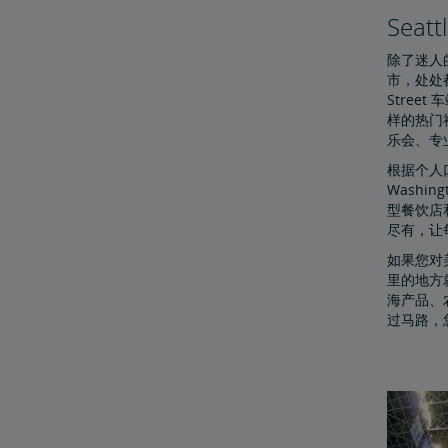
Sea
除了迷人的
市，处处都
Stree
样的热门
乐会、专
根据个人口
Washi
型餐饮店
尽有，让
如果您对美
里的地方
海产品、
过马路，