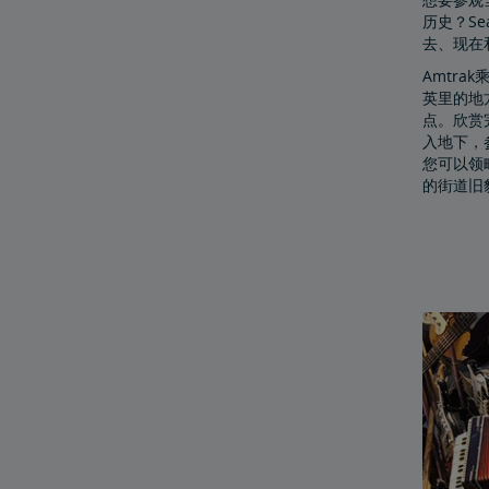
历史？Se
去、现在
Amtra
英里的地
点。欣赏
入地下，
您可以领
的街道旧