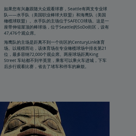
如果您有兴趣跟随大众观看球赛，Seattle有两支专业球
队——水手队（美国职业棒球大联盟）和海鹰队（美国
橄榄球联盟）。水手队的主场位于SAFECO球场。这是一
座带伸缩屋顶的棒球场，位于Seattle的SoDo街区，设有
47,476个观众席。
海鹰队的主场是距离不到一个街区的CenturyLink体育
场。以规模而论，该体育场在专业橄榄球场中排名第21
位，最多容纳72,000个观众席。两座球场距离King
Street 车站都不到半英里，乘客可以乘火车进城，下车
后步行观看比赛，省去了堵车和停车的麻烦。