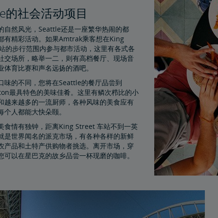
ttle的社会活动项目
自然风光，Seattle还是一座繁华热闹的都
有精彩活动。如果Amtrak乘客想在King
t 车站的步行范围内参与都市活动，这里有各式各
社交场所，略举一二，则有高档餐厅、现场音
业体育比赛和声名远扬的酒吧。
味的不同，您将在Seattle的餐厅品尝到
ngton最具特色的美味佳肴。这里有鳞次栉比的小
和越来越多的一流厨师，各种风味的美食应有
每个人都能大快朵颐。
食情有独钟，距离King Street 车站不到一英
就是世界闻名的派克市场，有各种各样的新鲜
农产品和土特产供购物者挑选。离开市场，穿
您可以在星巴克的故乡品尝一杯现磨的咖啡。