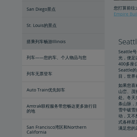
您打算前往太
San Diego景点
Empire Bui
St. Louis的景点
Sea
搭乘列车畅游Illinois
Seatt
列车——您的车、个人物品与您
光，便足以
400多
Seatt
列车无票登车
目，世界各
如果您喜欢
Auto Train优先卸车
山峦、茂
处。冬天
条山脉，
Amtrak联程服务带您畅达更多旅行目
雪中破雪
的地
动，又不
式各样星
San Francisco湾区和Northern
满足您的
California