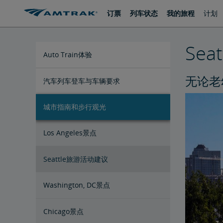
跳
跳
订票
列车状态
我的旅程
计划
转
转
至
至
内
导
容
航
Sea
Auto Train体验
无论老
汽车列车登车与车辆要求
城市指南和步行观光
Los Angeles景点
Seattle旅游活动建议
Washington, DC景点
Chicago景点