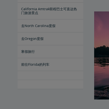
California Amtrak联程巴士可直达热
门旅游景点
去North Carolina度假
去Oregon度假
寒假旅行
前往Florida的列车
从New York City出发的列车
从Newark出发的列车
从Philadelphia出发的列车
从Chicago出发的列车
从Washington, DC出发的列车
从Los Angeles出发的列车
从Seattle出发的列车
从Wilmington出发的列车
从Portland出发的列车
从Denver出发的列车
从St. Louis出发的列车
从San Diego出发的列车
从Sacramento始发的列车
从Providence始发的列车
从Albany-Rensselaer出发的列车
从Stamford始发的列车
从New Haven始发的列车
从Metropark始发的列车
从Richmond始发的列车
从Trenton始发的列车
从New Carrollton始发的列车
从Emeryville始发的列车
从Sacramento始发的列车
从Milwaukee始发的列车
从Harrisburg始发的列车
从Lancaster始发的列车
从Norfolk始发的列车
从Charlottesville始发的列车
从Boston出发的列车
从Baltimore出发的列车
从New Orleans出发的列车
从Charlotte出发的列车
从Raleigh出发的列车
从St. Paul-Minneapolis出发的列车
从Oakland出发的列车
从Portland, Maine出发的列车
从Fort Worth出发的列车
从Chicago出发的列车 - 夏季促销
从Vancouver, BC出发的列车
从Orlando出发的列车
从San Antonio出发的列车
从Albuquerque出发的列车
开往Atlanta的列车
开往Dallas的列车
前往Newark的列车
前往New Orleans的列车
驶往Chicago的列车
前往New York City的列车
前往Washington, DC的列车
前往 Boston 的列车
前往Baltimore的火车
前往Philadelphia的列车
前往Los Angeles的列车
前往Seattle的列车
前往Portland的列车
前往Denver的列车
前往San Diego的列车
前往Kansas City的列车
前往St. Paul-Minneapolis的列车
前往Miami的列车
前往Savannah的列车
前往Oakland的列车
前往Charleston的列车
前往Albuquerque的火车
前往Flagstaff的列车
开往Houston的列车
开往Santa Clara的列车
前往Vancouver, BC的列车
前往Fort Worth的列车
开往Quincy IL的列车
开往Macomb, IL的列车
前往Richmond, VA的列车
开往Galesburg, IL的列车
前往St. Louis的列车
前往Orlando的列车
前往San Antonio的列车
前往Spokane的列车