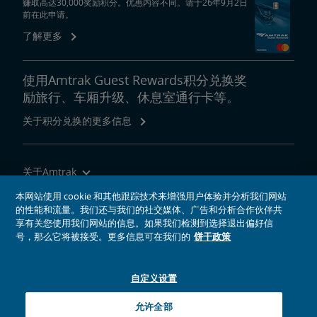
赚取高达30,000奖励积分。优惠内容不同。请于26年9月2日
前在此申请。
了解更多
使用Amtrak Guest Rewards积分兑换奖
励旅行、车厢升级、休息室通行卡等。
关于积分兑换的更多信息
关于Amtrak
乘坐Amtrak列车旅行
本网站使用 cookie 和其他跟踪技术来增强用户体验并分析我们网站
的性能和流量。我们还与我们的社交媒体、广告和分析合作伙伴共
网站工具
享有关您使用我们网站的信息。如果我们检测到选择退出偏好信
号，那么它将被接受。更多信息可在我们的
饼干政策
自定义设置
社交媒体偶像
Amtrak的Facebook主页将在新窗口中打开
Amtrak的Twitter主页将在新窗口中打开
Amtrak的Instagram主页将在新窗口中打开
Amtrak的Linkedin主页将在新窗口中打开
Amtrak的YouTube主页将在新窗口中打开
Pinterest将在新窗口中打开
允许全部