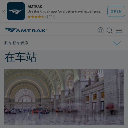
跳
跳
转
转
至
至
内
导
容
航
列车登车程序
在车站
列车登车程序
车站休息室
购买单次休息室通行卡