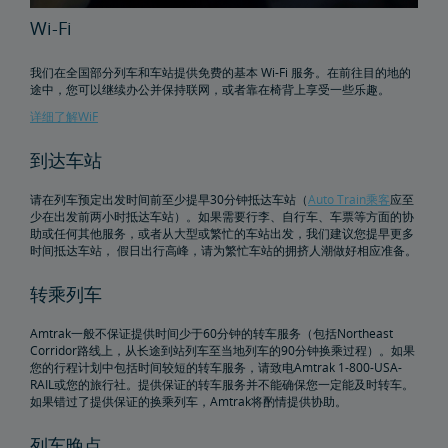
Wi-Fi
我们在全国部分列车和车站提供免费的基本 Wi-Fi 服务。在前往目的地的
途中，您可以继续办公并保持联网，或者靠在椅背上享受一些乐趣。
详细了解WiF
到达车站
请在列车预定出发时间前至少提早30分钟抵达车站（
Auto Train乘客
应至
少在出发前两小时抵达车站）。如果需要行李、自行车、车票等方面的协
助或任何其他服务，或者从大型或繁忙的车站出发，我们建议您提早更多
时间抵达车站， 假日出行高峰，请为繁忙车站的拥挤人潮做好相应准备。
转乘列车
Amtrak一般不保证提供时间少于60分钟的转车服务（包括Northeast
Corridor路线上，从长途到站列车至当地列车的90分钟换乘过程）。如果
您的行程计划中包括时间较短的转车服务，请致电Amtrak 1-800-USA-
RAIL或您的旅行社。提供保证的转车服务并不能确保您一定能及时转车。
如果错过了提供保证的换乘列车，Amtrak将酌情提供协助。
列车晚点