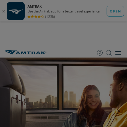
跳
跳
跳
转
转
转
至
至
至
内
导
底
容
航
部
Amtrak路线和目的地
前往Albuquerque