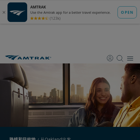
跳
跳
跳
转
转
转
至
至
至
内
导
底
容
航
部
路线和目的地
从Oakland出发