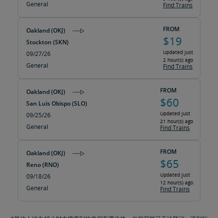
General
Find Trains
FROM
Oakland (OKJ)
$19
Stockton (SKN)
Updated just
09/27/26
2 hour(s) ago
General
Find Trains
FROM
Oakland (OKJ)
$60
San Luis Obispo (SLO)
Updated just
09/25/26
21 hour(s) ago
General
Find Trains
FROM
Oakland (OKJ)
$65
Reno (RNO)
Updated just
09/18/26
12 hour(s) ago
General
Find Trains