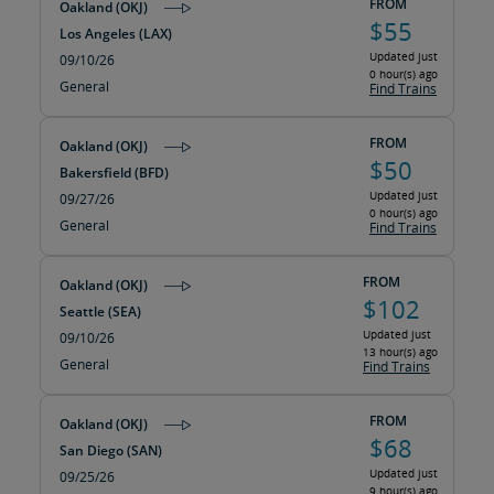
FROM
Oakland (OKJ)
$55
Los Angeles (LAX)
Updated just
09/10/26
0 hour(s) ago
General
Find Trains
FROM
Oakland (OKJ)
$50
Bakersfield (BFD)
Updated just
09/27/26
0 hour(s) ago
General
Find Trains
FROM
Oakland (OKJ)
$102
Seattle (SEA)
Updated just
09/10/26
13 hour(s) ago
General
Find Trains
FROM
Oakland (OKJ)
$68
San Diego (SAN)
Updated just
09/25/26
9 hour(s) ago