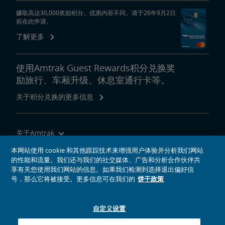
赚取高达30,000奖励积分。优惠内容不同。请于26年9月2日
前在此申请。
了解更多
使用Amtrak Guest Rewards积分兑换奖
励旅行、车厢升级、休息室通行卡等。
关于积分兑换的更多信息
关于Amtrak
乘坐Amtrak列车旅行
本网站使用 cookie 和其他跟踪技术来增强用户体验并分析我们网站
的性能和流量。我们还与我们的社交媒体、广告和分析合作伙伴共
网站工具
享有关您使用我们网站的信息。如果我们检测到选择退出偏好信
号，那么它将被接受。更多信息可在我们的
饼干政策
自定义设置
社交媒体偶像
Amtrak的Facebook主页将在新窗口中打开
Amtrak的Twitter主页将在新窗口中打开
Amtrak的Instagram主页将在新窗口中打开
Amtrak的Linkedin主页将在新窗口中打开
Amtrak的YouTube主页将在新窗口中打开
Pinterest将在新窗口中打开