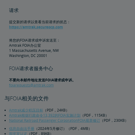
文件档案
货运延误
请求
Penn Station交通基础设施项目
提交新的请求以查看当前请求的状态：
https://amtrak.secureocp.com
Great American车站
将您的FOIA请求或申诉发送至：
Amtrak FOIA办公室
1 Massachusetts Avenue, NW
Amtrak警察局
Washington, DC 20001
FOIA请求者服务中心
FOIA
不要向本邮件地址发送FOIA请求或申诉。
提交FOIA请求说明
foiarequests@amtrak.com
与FOIA相关的文件
旅行社资源中心
Amtrak减少积压目标
（PDF，24KB）
Amtrak根据行政命令13,392的FOIA实施计划
（PDF，115KB）
企业旅行社
换票和退款
发送员工好评
National Railroad Passenger CorporationFOIA规章修订
（PDF，230KB）
信息自由法手册
（2024年5月修订）（PDF，4MB）
合作伙伴与联盟
阅览室认证
（PDF，89KB）