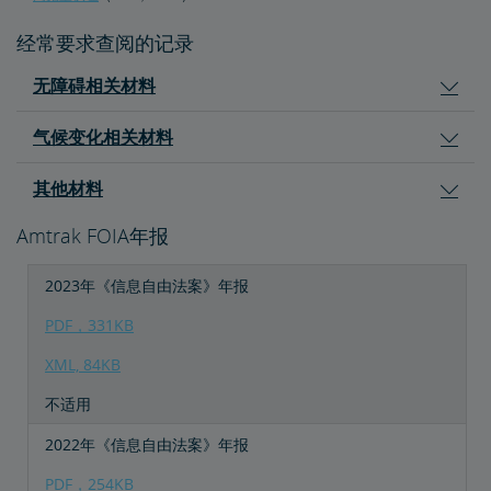
经常要求查阅的记录
Amtrak采购商机
无障碍相关材料
房地产
气候变化相关材料
设施安装
租赁，地役
地产所有权
特别活动规划
销售和租赁
Amtrak广告机会
房地产联系人
环境修复
其他材料
East Barracks Trenton铁路站场
New York Penn Station
Wilmington西铁路站场
Cedar Hill Hamden铁路站场
County Yard New Brunswick铁路站场
工程实践和标准库
Amtrak FOIA年报
未来铁路
2023年《信息自由法案》年报
PDF，331KB
Amtrak Airo
新一代Acela
基础设施改造
Northeast Corridor列车
XML, 84KB
Amtrak赠款门户网站
不适用
2022年《信息自由法案》年报
PDF，254KB