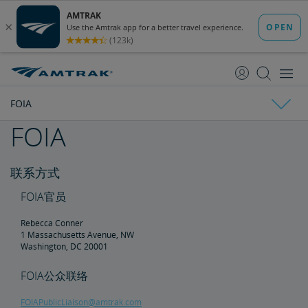
跳
跳
转
转
至
至
内
导
容
航
FOIA
FOIA
Amtrak简介
联系方式
国家经济影响宣传册
各州概况介绍
利益相关方常见问答
董事会
FOIA官员
Ronald Batory
David Capozzi
陈仁宜博士
Elaine Clegg
Anthony Coscia
Robert A. Gleason
Christopher Koos
Joel Szabat
领导层
Rebecca Conner
1 Massachusetts Avenue, NW
政府事务
Washington, DC 20001
FOIA公众联络
国会证词
报告与文件
FOIAPublicLiaison@amtrak.com