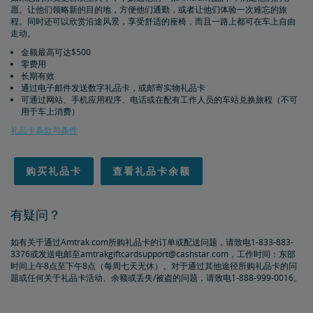
愿。让他们领略新的目的地，方便他们通勤，或者让他们体验一次难忘的旅
重复和不可能的预订
程。同时还可以欣赏沿途风景，享受舒适的座椅，而且一路上都可在车上自由
走动。
关于日程安排和时刻表
金额最高可达$500
零费用
长期有效
更改和退款
通过电子邮件发送数字礼品卡，或邮寄实物礼品卡
可通过网站、手机应用程序、电话或在配有工作人员的车站兑换旅程（不可
用于车上消费）
退款和取消
如何更改预订
如何取消预订
eVoucher
如何使用礼券
交通运输代金券
无障碍旅行服务
礼品卡条款与条件
为残障乘客预订车票
服务性动物
Amtrak联程巴士和无障碍服务
轮椅类辅具
残障乘客用餐服务
车站无障碍设施
与同伴/看护一同旅行
无障碍旅行请求
氧气设备
无歧视政策
计划和预订提示
购买礼品卡
查看礼品卡余额
预订行程的窍门
给资深乘客的提示
长途旅行小贴士
初次骑行者须知
Amtrak应用程序
有疑问？
购买旅行保险，保障安心出行
如有关于通过Amtrak.com所购礼品卡的订单或配送问题，请致电1-833-883-
3376或发送电邮至amtrakgiftcardsupport@cashstar.com，工作时间：东部
时间上午8点至下午8点（每周七天无休）。对于通过其他途径所购礼品卡的问
人身与财产安全
题或任何关于礼品卡活动、余额或丢失/被盗的问题，请致电1-888-999-0016。
乘客身份识别
个人安全
加拿大跨境
下一代Acela列车车载安全系统
国际游客