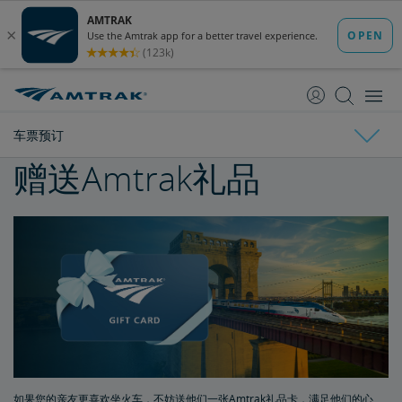
跳
跳
转
转
至
至
内
导
容
航
车票预订
赠送Amtrak礼品
车票预订
购买车票
车票指南
订票限制
无人陪伴的未成年人
如果您的亲友更喜欢坐火车，不妨送他们一张Amtrak礼品卡，满足他们的心