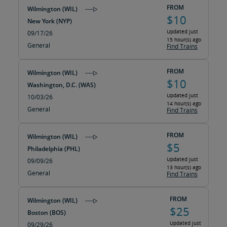
FROM
Wilmington (WIL)
$10
New York (NYP)
Updated just
09/17/26
15 hour(s) ago
General
Find Trains
FROM
Wilmington (WIL)
$10
Washington, D.C. (WAS)
Updated just
10/03/26
14 hour(s) ago
General
Find Trains
FROM
Wilmington (WIL)
$5
Philadelphia (PHL)
Updated just
09/09/26
13 hour(s) ago
General
Find Trains
FROM
Wilmington (WIL)
$25
Boston (BOS)
Updated just
09/29/26