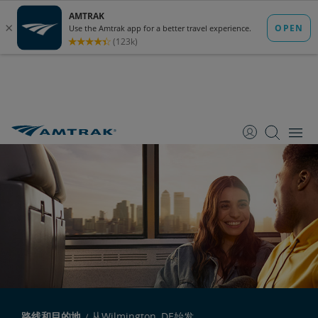
跳
跳
跳
转
转
转
至
至
至
内
导
底
容
航
部
路线和目的地
从Wilmington, DE始发