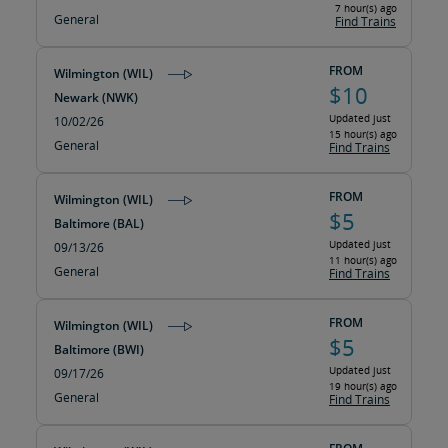
7 hour(s) ago
General
Find Trains
FROM
Wilmington (WIL)
$10
Newark (NWK)
Updated just
10/02/26
15 hour(s) ago
General
Find Trains
FROM
Wilmington (WIL)
$5
Baltimore (BAL)
Updated just
09/13/26
11 hour(s) ago
General
Find Trains
FROM
Wilmington (WIL)
$5
Baltimore (BWI)
Updated just
09/17/26
19 hour(s) ago
General
Find Trains