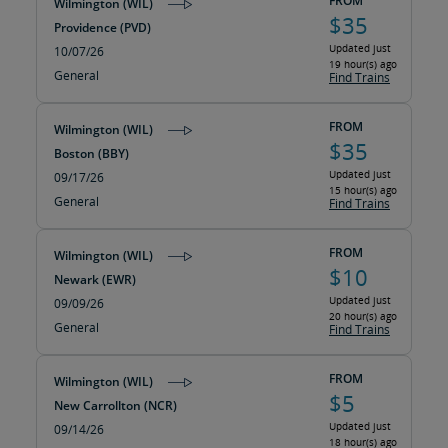
FROM
Wilmington (WIL)
$35
Providence (PVD)
Updated just
10/07/26
19 hour(s) ago
General
Find Trains
FROM
Wilmington (WIL)
$35
Boston (BBY)
Updated just
09/17/26
15 hour(s) ago
General
Find Trains
FROM
Wilmington (WIL)
$10
Newark (EWR)
Updated just
09/09/26
20 hour(s) ago
General
Find Trains
FROM
Wilmington (WIL)
$5
New Carrollton (NCR)
Updated just
09/14/26
18 hour(s) ago