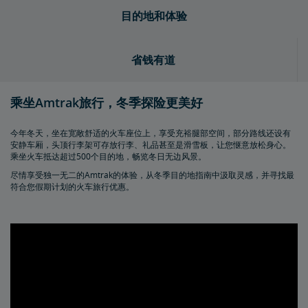
目的地和体验
省钱有道
乘坐Amtrak旅行，冬季探险更美好
今年冬天，坐在宽敞舒适的火车座位上，享受充裕腿部空间，部分路线还设有
安静车厢，头顶行李架可存放行李、礼品甚至是滑雪板，让您惬意放松身心。
乘坐火车抵达超过500个目的地，畅览冬日无边风景。
尽情享受独一无二的Amtrak的体验，从冬季目的地指南中汲取灵感，并寻找最
符合您假期计划的火车旅行优惠。