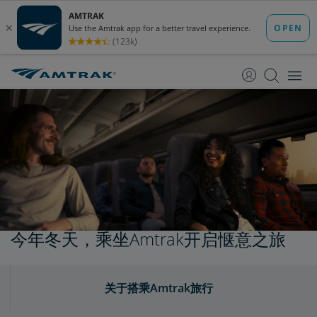
跳
跳
转
转
至
至
内
导
容
航
今年冬天，乘坐Amtrak开启惬意之旅
关于搭乘Amtrak旅行