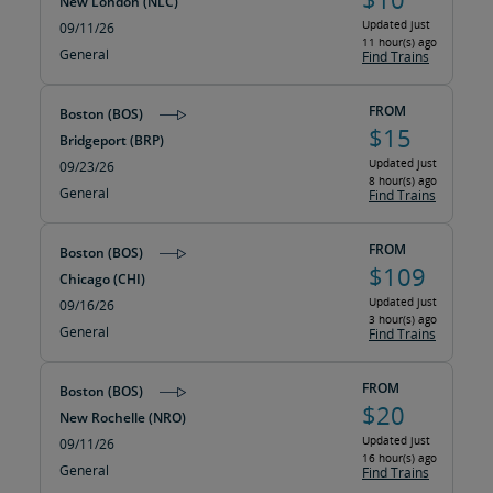
New London (NLC)
Updated just
09/11/26
11 hour(s) ago
General
Find Trains
FROM
Boston (BOS)
$15
Bridgeport (BRP)
Updated just
09/23/26
8 hour(s) ago
General
Find Trains
FROM
Boston (BOS)
$109
Chicago (CHI)
Updated just
09/16/26
3 hour(s) ago
General
Find Trains
FROM
Boston (BOS)
$20
New Rochelle (NRO)
Updated just
09/11/26
16 hour(s) ago
General
Find Trains