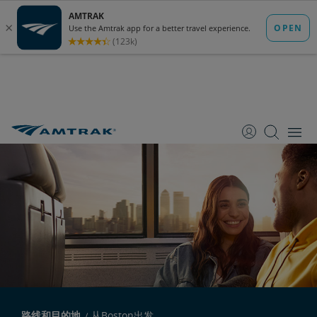
跳
跳
跳
转
转
转
至
至
至
内
导
底
容
航
部
路线和目的地
从Boston出发