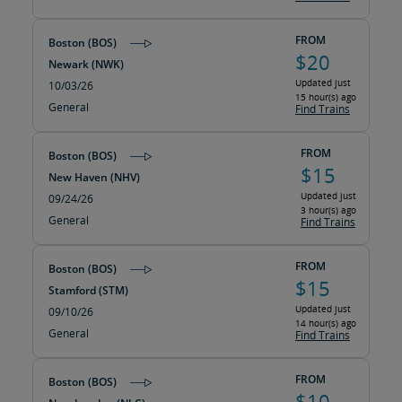
FROM
Boston (BOS)
$20
Newark (NWK)
Updated just
10/03/26
15 hour(s) ago
General
Find Trains
FROM
Boston (BOS)
$15
New Haven (NHV)
Updated just
09/24/26
3 hour(s) ago
General
Find Trains
FROM
Boston (BOS)
$15
Stamford (STM)
Updated just
09/10/26
14 hour(s) ago
General
Find Trains
FROM
Boston (BOS)
$10