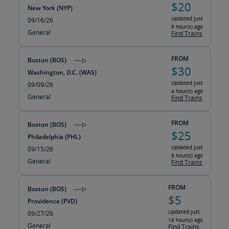
$20
New York (NYP)
Updated just
09/16/26
8 hour(s) ago
General
Find Trains
FROM
Boston (BOS)
$30
Washington, D.C. (WAS)
Updated just
09/09/26
4 hour(s) ago
General
Find Trains
FROM
Boston (BOS)
$25
Philadelphia (PHL)
Updated just
09/15/26
8 hour(s) ago
General
Find Trains
FROM
Boston (BOS)
$5
Providence (PVD)
Updated just
09/27/26
16 hour(s) ago
General
Find Trains