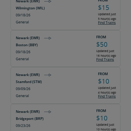
FROM
Newark (EWR)
$15
Wilmington (WIL)
Updated just
09/18/26
5 hour(s) ago
General
Find Trains
FROM
Newark (EWR)
$50
Boston (BBY)
Updated just
09/18/26
16 hour(s) ago
General
Find Trains
FROM
Newark (EWR)
$10
Stamford (STM)
Updated just
09/09/26
4 hour(s) ago
General
Find Trains
FROM
Newark (EWR)
$10
Bridgeport (BRP)
Updated just
09/23/26
10 hour(s) ago