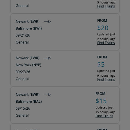
5 hour(s) ago
General
Find Trains
FROM
Newark (EWR)
$20
Baltimore (BWI)
Updated just
09/21/26
2 hour(s) ago
General
Find Trains
FROM
Newark (EWR)
$5
New York (NYP)
Updated just
09/27/26
9 hour(s) ago
General
Find Trains
FROM
Newark (EWR)
$15
Baltimore (BAL)
Updated just
09/15/26
15 hour(s) ago
General
Find Trains