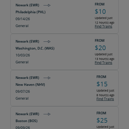
FROM
Newark (EWR)
$10
Philadelphia (PHL)
Updated just
09/14/26
12 hour(s) ago
General
Find Trains
FROM
Newark (EWR)
$20
Washington, D.C. (WAS)
Updated just
10/03/26
13 hour(s) ago
General
Find Trains
FROM
Newark (EWR)
$15
New Haven (NHV)
Updated just
09/07/26
8 hour(s) ago
General
Find Trains
FROM
Newark (EWR)
$25
Boston (BOS)
Updated just
09/09/26