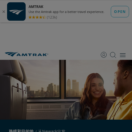
跳
跳
跳
转
转
转
至
至
至
内
导
底
容
航
部
路线和目的地
从Newark出发