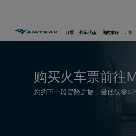
跳
跳
跳
转
转
转
至
至
至
内
导
底
容
航
部
路线和目的地
前往Miami
订票
列车状态
我的旅程
计划
购买火车票前往Mi
您的下一段冒险之旅，最低仅需$2