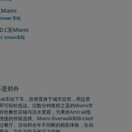
至Miami
 Street 车站
 D.C至Miami
D.C Union车站
不是郊外
mtrak车站下车，您便置身于城市近郊，周边景
即可轻松抵达。仅数分钟路程之遥的Miami市
特色餐饮店铺与滨水景观，为乘坐Amtrak抵
停留选择。Miami Riverwalk和Brickell
过餐厅、活动和全年不间断的精彩体验，生动
商业、文化与娱乐的活力交融。