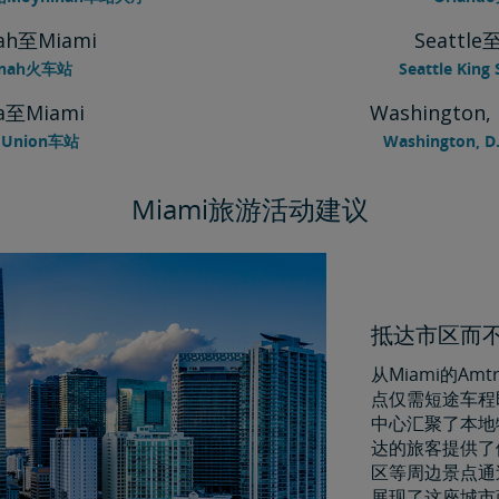
ah至Miami
Seattle
nnah火车站
Seattle King
a至Miami
Washington,
 Union车站
Washington, 
Miami旅游活动建议
抵达市区而
从Miami的A
点仅需短途车程
中心汇聚了本地
达的旅客提供了便捷的
区等周边景点通
展现了这座城市