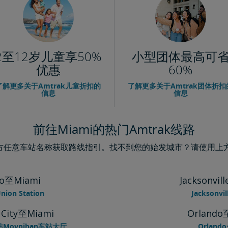
2至12岁儿童享50%
小型团体最高可
优惠
60%
了解更多关于Amtrak儿童折扣的
了解更多关于Amtrak团体折扣
信息
信息
前往Miami的热门Amtrak线路
下方任意车站名称获取路线指引。找不到您的始发城市？请使用上方主
go至Miami
Jacksonvil
nion Station
Jacksonv
 City至Miami
Orlando
n车站Moynihan车站大厅
Orland