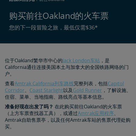
购买前往Oakland的火车票
您的下一段冒险之旅，最低仅需$36*
位于Oakland繁华市中心的
Jack London车站
，是
California通往连接美国本土与加拿大的全国铁路网络的门
户。
查看
Amtrak California列车路线
完整列表，包括
Capitol
Corridor
、
Coast Starlight
以及
Gold Runner
，了解设施、
住宿、菜单、当地指南、路线亮点等基本信息。
准备好现在出发了吗？
在此购买前往Oakland的火车票
（上方车票查找器工具），或通过
Amtrak应用程序
、
Amtrak自助售票亭，以及任何Amtrak车站的售票代理处购
买。