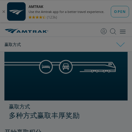
跳
跳
转
转
至
至
内
导
容
航
赢取方式
Amtrak Guest Rewards
会员礼遇
®
®
赢取方式
Select礼遇
Select Plus礼遇
Select Executive礼遇
Preferred Mastercard
Mastercard
礼遇
礼遇
Amtrak旅行
赢取方式
多种方式赢取丰厚奖励
零售与专业合作伙伴