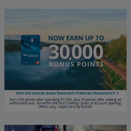
With the Amtrak Guest Rewards® Preferred Mastercard®
Earn 25K points after spending $1,500, plus 5K points after adding an
authorized user. All within the first 3 billing cycles of account opening.
Offers vary. Apply here by 9/2/26.