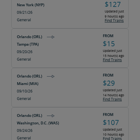
$127
New York (NYP)
Updated just
09/21/26
9 hour(s) ago
General
Find Trains
FROM
Orlando (ORL)
$15
Tampa (TPA)
Updated just
09/20/26
15 hour(s) ago
General
Find Trains
FROM
Orlando (ORL)
$29
Miami (MIA)
Updated just
09/10/26
14 hour(s) ago
General
Find Trains
FROM
Orlando (ORL)
$107
Washington, D.C. (WAS)
Updated just
09/24/26
10 hour(s) ago
General
Find Trains