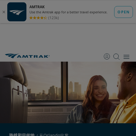
跳
跳
跳
转
转
转
至
至
至
内
导
底
容
航
部
路线和目的地
从Orlando出发