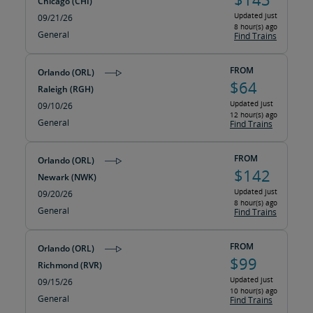
Chicago (CHI)
Updated just
09/21/26
8 hour(s) ago
General
Find Trains
FROM
Orlando (ORL)
$64
Raleigh (RGH)
Updated just
09/10/26
12 hour(s) ago
General
Find Trains
FROM
Orlando (ORL)
$142
Newark (NWK)
Updated just
09/20/26
8 hour(s) ago
General
Find Trains
FROM
Orlando (ORL)
$99
Richmond (RVR)
Updated just
09/15/26
10 hour(s) ago
General
Find Trains