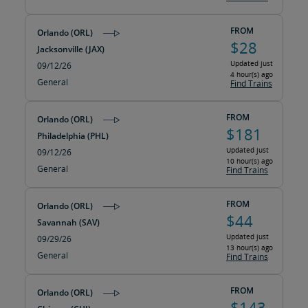
FROM
Orlando (ORL)
$28
Jacksonville (JAX)
Updated just
09/12/26
4 hour(s) ago
General
Find Trains
FROM
Orlando (ORL)
$181
Philadelphia (PHL)
Updated just
09/12/26
10 hour(s) ago
General
Find Trains
FROM
Orlando (ORL)
$44
Savannah (SAV)
Updated just
09/29/26
13 hour(s) ago
General
Find Trains
FROM
Orlando (ORL)
$143