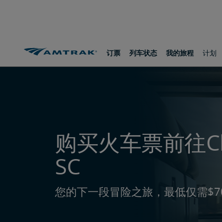
跳
跳
跳
转
转
转
至
至
至
内
导
底
容
航
部
Amtrak路线和目的地
前往Charleston, SC
订票
列车状态
我的旅程
计划
购买火车票前往Char
SC
您的下一段冒险之旅，最低仅需$7