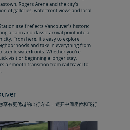
Gastown, Rogers Arena and the city's
ion of galleries, waterfront views and local
Station itself reflects Vancouver's historic
ing a calm and classic arrival point into a
 city. From here, it's easy to explore
ighborhoods and take in everything from
to scenic waterfronts. Whether you're
uick visit or beginning a longer stay,
s a smooth transition from rail travel to
.
ver
让您享有更优越的出行方式： 避开中间座位和飞行