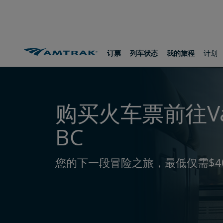
跳
跳
跳
转
转
转
至
至
至
内
导
底
容
航
部
路线和目的地
To Vancouver, BC
订票
列车状态
我的旅程
计划
购买火车票前往Van
BC
您的下一段冒险之旅，最低仅需$4