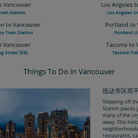
to Vancouver
Los Angeles t
rain Station
Los Angeles U
n to Vancouver
Portland to
n Train Station
Portland 
to Vancouver
Tacoma to 
ing Street 车站
Tacoma Trai
Things To Do in Vancouver
抵达市区而
Stepping off th
Station places
many of the cit
away. This hist
neighborhoods 
restaurants, ca