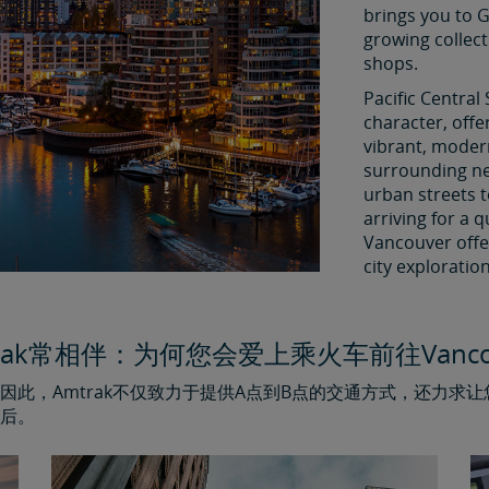
brings you to 
growing collect
shops.
Pacific Central 
character, offer
vibrant, modern
surrounding ne
urban streets 
arriving for a q
Vancouver offer
city exploration
trak常相伴：为何您会爱上乘火车前往Vancou
此，Amtrak不仅致力于提供A点到B点的交通方式，还力求
后。