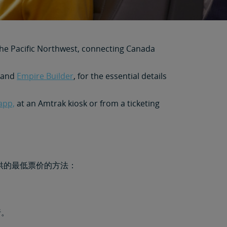
 the Pacific Northwest, connecting Canada
and
Empire Builder
, for the essential details
app,
at an Amtrak kiosk or from a ticketing
供的最低票价的方法：
行。