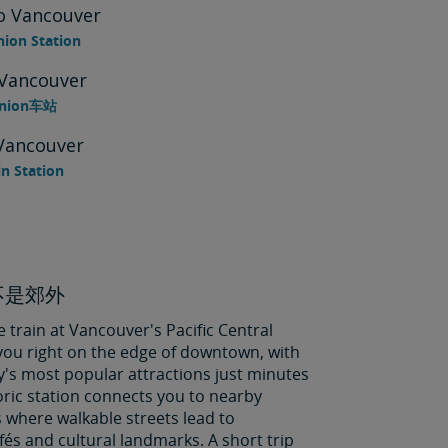
o Vancouver
nion Station
 Vancouver
Union车站
Vancouver
n Station
不是郊外
e train at Vancouver's Pacific Central
 you right on the edge of downtown, with
y's most popular attractions just minutes
oric station connects you to nearby
where walkable streets lead to
fés and cultural landmarks. A short trip