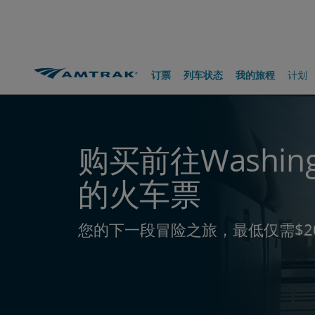
跳
跳
跳
转
转
转
至
至
至
内
导
底
容
航
部
路线和目的地
前往Washington, DC
订票
列车状态
我的旅程
计划
购买前往Washingt
的火车票
您的下一段冒险之旅，最低仅需$2