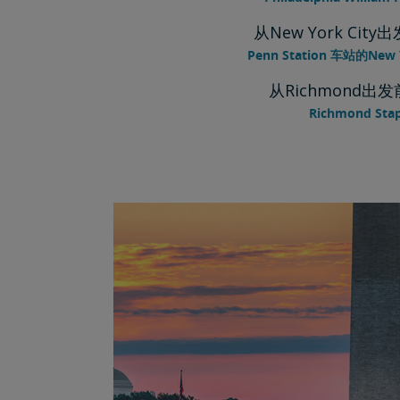
从New York City出
Penn Station 车站的New
从Richmond出发前
Richmond Stap