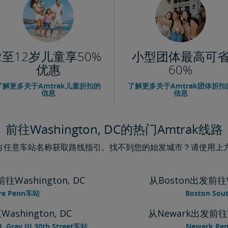
2至12岁儿童享50%
小型团体最高可
优惠
60%
了解更多关于Amtrak儿童折扣的
了解更多关于Amtrak团体折扣
信息
信息
前往Washington, DC的热门Amtrak线路
下方任意车站名称获取路线指引。找不到您的始发城市？请使用上方主
往Washington, DC
从Boston出发前往Wa
ore Penn车站
Boston Sout
至Washington, DC
从Newark出发前往Wa
H. Gray III 30th Street车站
Newark Pen