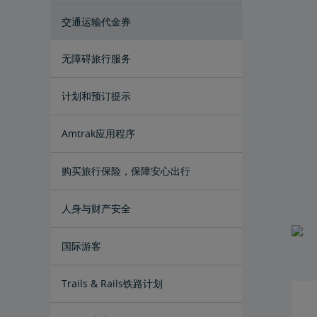
交通运输代金券
无障碍旅行服务
为残障乘客预订车票
服务性动物
Amtrak联程巴士和无障碍服务
轮椅类辅具
残障乘客用餐服务
车站无障碍设施
与同伴/看护一同旅行
无障碍旅行请求
氧气设备
无歧视政策
计划和预订提示
预订行程的窍门
给资深乘客的提示
长途旅行小贴士
初次骑行者须知
Amtrak应用程序
购买旅行保险，保障安心出行
人身与财产安全
乘客身份识别
个人安全
加拿大跨境
下一代Acela列车车载安全系统
国际游客
Trails & Rails铁路计划