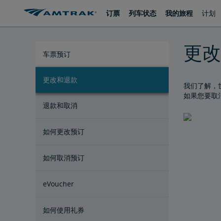
跳
跳
订票
列车状态
我的旅程
计划
转
转
至
至
内
导
容
航
更改
车票预订
更改和退款
购买车票
车票指南
订票限制
无人陪伴的未成年人
重复和不可能的预订
关于日程安排和时刻表
我们了解，
如果您要取
退款和取消
如何更改预订
如何取消预订
eVoucher
如何使用礼券