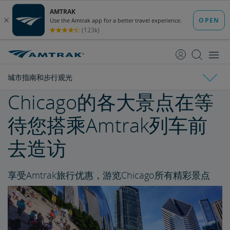
跳
跳
转
转
至
至
内
导
容
航
城市指南和步行观光
Chicago的各大景点在等
Auto Train体验
待您搭乘Amtrak列车前
汽车列车登车与车辆要求
去造访
城市指南和步行观光
享受Amtrak旅行优惠，游览Chicago所有精彩景点
Los Angeles景点
Seattle旅游活动建议