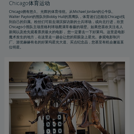
Chicago体育运动
Chicago拥有悠久、光辉的体育传统。从Michael Jordan的公牛队、
San Francisco湾区和Northern California
Walter Payton的熊队到Bobby Hull的黑鹰队，体育迷们总能在Chicago找
到自己的归属。粉丝们可前去湖滨探访新的士兵球场，或向北行进，欣赏
Chicago小熊队主场里格利球场爬满常春藤的墙壁。如果您喜欢关注名人
California Amtrak联程巴士可直达热门旅游景点
新闻以及抢先观看票房最火的电影， 您一定要去一下好莱坞。这里是电影
魔术发生的地方，在这里走一趟会让您的双眼染上星光。参观电影制片
厂、游览赫赫有名的好莱坞星光大道、买点纪念品，您甚至有机会邂逅某
去North Carolina度假
位明星。
去Oregon度假
寒假旅行
前往Florida的列车
从New York City出发的列车
从Newark出发的列车
从Philadelphia出发的列车
从Chicago出发的列车
从Washington, DC出发的列车
从Los Angeles出发的列车
从Seattle出发的列车
从Wilmington出发的列车
从Portland出发的列车
从Denver出发的列车
从St. Louis出发的列车
从San Diego出发的列车
从Sacramento始发的列车
从Providence始发的列车
从Albany-Rensselaer出发的列车
从Stamford始发的列车
从New Haven始发的列车
从Metropark始发的列车
从Richmond始发的列车
从Trenton始发的列车
从New Carrollton始发的列车
从Emeryville始发的列车
从Sacramento始发的列车
从Milwaukee始发的列车
从Harrisburg始发的列车
从Lancaster始发的列车
从Norfolk始发的列车
从Charlottesville始发的列车
从Boston出发的列车
从Baltimore出发的列车
从New Orleans出发的列车
从Charlotte出发的列车
从Raleigh出发的列车
从St. Paul-Minneapolis出发的列车
从Oakland出发的列车
从Portland, Maine出发的列车
从Fort Worth出发的列车
从Chicago出发的列车 - 夏季促销
从Vancouver, BC出发的列车
从Orlando出发的列车
从San Antonio出发的列车
从Albuquerque出发的列车
开往Atlanta的列车
开往Dallas的列车
前往Newark的列车
前往New Orleans的列车
驶往Chicago的列车
前往New York City的列车
前往Washington, DC的列车
前往 Boston 的列车
前往Baltimore的火车
前往Philadelphia的列车
前往Los Angeles的列车
前往Seattle的列车
前往Portland的列车
前往Denver的列车
前往San Diego的列车
前往Kansas City的列车
前往St. Paul-Minneapolis的列车
前往Miami的列车
前往Savannah的列车
前往Oakland的列车
前往Charleston的列车
前往Albuquerque的火车
前往Flagstaff的列车
开往Houston的列车
开往Santa Clara的列车
前往Vancouver, BC的列车
前往Fort Worth的列车
开往Quincy IL的列车
开往Macomb, IL的列车
前往Richmond, VA的列车
开往Galesburg, IL的列车
前往St. Louis的列车
前往Orlando的列车
前往San Antonio的列车
前往Spokane的列车