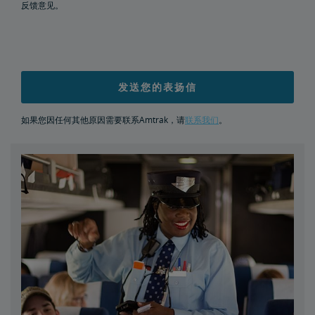
反馈意见。
文件档案
货运延误
Penn Station交通基础设施项目
Great American车站
发送您的表扬信
如果您因任何其他原因需要联系Amtrak，请
联系我们
。
Amtrak警察局
FOIA
提交FOIA请求说明
旅行社资源中心
发送员工好评
企业旅行社
换票和退款
合作伙伴与联盟
Amtrak采购商机