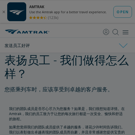
跳
跳
转
转
至
至
内
导
容
航
发送员工好评
表扬员工 - 我们做得怎么
Amtrak简介
样？
国家经济影响宣传册
各州概况介绍
利益相关方常见问答
董事会
您搭乘列车时，应该享受到卓越的客户服务。
Ronald Batory
David Capozzi
陈仁宜博士
Elaine Clegg
Anthony Coscia
Robert A. Gleason
Christopher Koos
Joel Szabat
领导层
政府事务
我们的团队成员是否尽心尽力为您服务？如果是，我们很想知道详情。在
Amtrak，我们的员工致力于让您的每次旅行都是一次安全、愉快和舒适
的旅程。
国会证词
报告与文件
如果您觉得我们的团队成员提供了卓越的服务，请花少许时间告诉我们。
我们以表彰做出卓越表现的团队成员而自豪，并且非常感谢您提供宝贵的