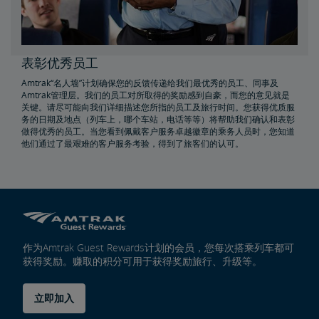
房地产
表彰优秀员工
设施安装
租赁，地役
地产所有权
特别活动规划
销售和租赁
Amtrak广告机会
房地产联系人
环境修复
Amtrak“名人墙”计划确保您的反馈传递给我们最优秀的员工、同事及
Amtrak管理层。我们的员工对所取得的奖励感到自豪，而您的意见就是
East Barracks Trenton铁路站场
New York Penn Station
Wilmington西铁路站场
Cedar Hill Hamden铁路站场
County Yard New Brunswick铁路站场
工程实践和标准库
关键。请尽可能向我们详细描述您所指的员工及旅行时间。您获得优质服
务的日期及地点（列车上，哪个车站，电话等等）将帮助我们确认和表彰
做得优秀的员工。当您看到佩戴客户服务卓越徽章的乘务人员时，您知道
他们通过了最艰难的客户服务考验，得到了旅客们的认可。
未来铁路
Amtrak Airo
新一代Acela
基础设施改造
Northeast Corridor列车
Amtrak赠款门户网站
作为Amtrak Guest Rewards计划的会员，您每次搭乘列车都可
获得奖励。赚取的积分可用于获得奖励旅行、升级等。
立即加入