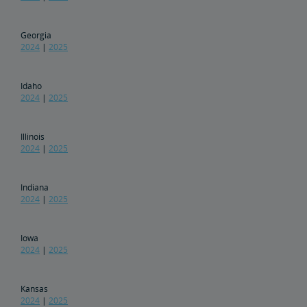
企业旅行社
换票和退款
发送员工好评
Georgia
2024
|
2025
合作伙伴与联盟
Idaho
2024
|
2025
Amtrak采购商机
Illinois
房地产
2024
|
2025
设施安装
租赁，地役
地产所有权
特别活动规划
销售和租赁
Amtrak广告机会
房地产联系人
环境修复
Indiana
2024
|
2025
East Barracks Trenton铁路站场
New York Penn Station
Wilmington西铁路站场
Cedar Hill Hamden铁路站场
County Yard New Brunswick铁路站场
工程实践和标准库
Iowa
未来铁路
2024
|
2025
Amtrak Airo
新一代Acela
基础设施改造
Northeast Corridor列车
Kansas
2024
|
2025