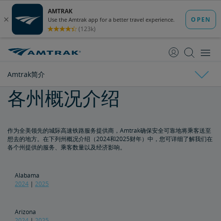
跳
跳
转
转
至
至
内
导
容
航
Amtrak简介
各州概况介绍
Amtrak简介
国家经济影响宣传册
作为全美领先的城际高速铁路服务提供商，Amtrak确保安全可靠地将乘客送至
想去的地方。在下列州概况介绍（2024和2025财年）中，您可详细了解我们在
各个州提供的服务、乘客数量以及经济影响。
各州概况介绍
利益相关方常见问答
Alabama
2024
|
2025
董事会
Arizona
2024
|
2025