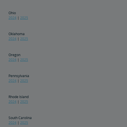
Ohio
2024
|
2025
Oklahoma
2024
|
2025
Oregon
2024
|
2025
Pennsylvania
2024
|
2025
Rhode Island
2024
|
2025
South Carolina
2024
|
2025