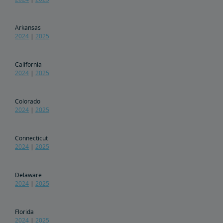
Ronald Batory
David Capozzi
陈仁宜博士
Elaine Clegg
Anthony Coscia
Robert A. Gleason
Christopher Koos
Joel Szabat
领导层
Arkansas
政府事务
2024
|
2025
国会证词
报告与文件
California
2024
|
2025
文件档案
货运延误
Colorado
2024
|
2025
Penn Station交通基础设施项目
Great American车站
Connecticut
2024
|
2025
Amtrak警察局
Delaware
2024
|
2025
FOIA
Florida
提交FOIA请求说明
旅行社资源中心
2024
|
2025