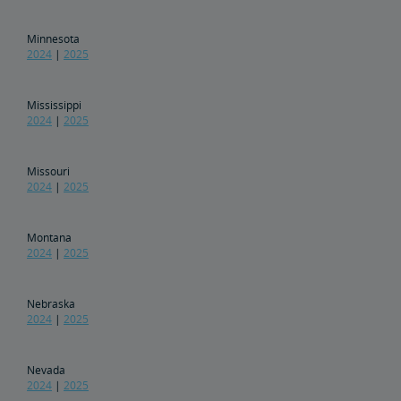
Minnesota
2024
|
2025
Mississippi
2024
|
2025
Missouri
2024
|
2025
Montana
2024
|
2025
Nebraska
2024
|
2025
Nevada
2024
|
2025