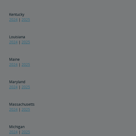
Amtrak赠款门户网站
Kentucky
2024
|
2025
Louisiana
2024
|
2025
Maine
2024
|
2025
Maryland
2024
|
2025
Massachusetts
2024
|
2025
Michigan
2024
|
2025