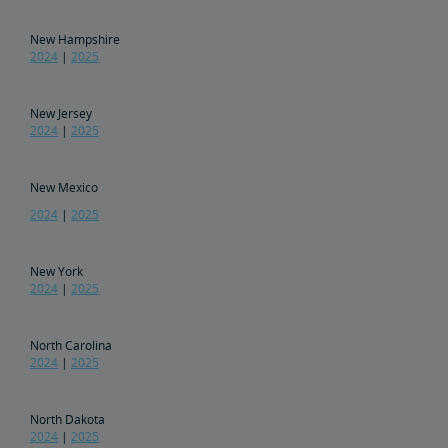
New Hampshire
2024
|
2025
New Jersey
2024
|
2025
New Mexico
2024
|
2025
New York
2024
|
2025
North Carolina
2024
|
2025
North Dakota
2024
|
2025