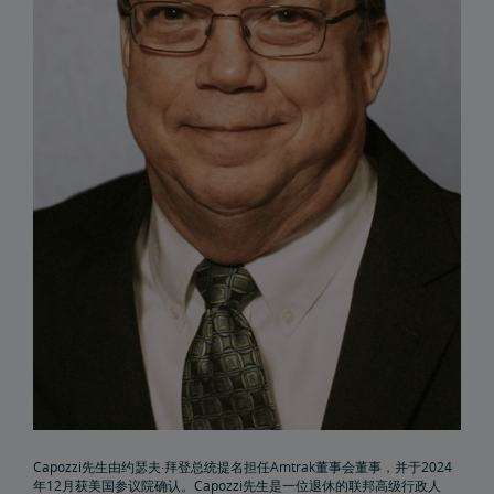
Elaine Clegg
Anthony Coscia
Robert A. Gleason
Christopher Koos
Joel Szabat
领导层
政府事务
国会证词
报告与文件
Capozzi先生由约瑟夫·拜登总统提名担任Amtrak董事会董事，并于2024
文件档案
货运延误
年12月获美国参议院确认。Capozzi先生是一位退休的联邦高级行政人