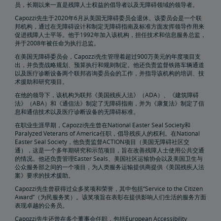
员，长期以来一直是残障人士权益的倡导者以及无障碍领域的领导者。
Capozzi先生于2020年6月从美国无障碍委员会退休。该委员会是一个联
Penn Station交通基础设施项目
邦机构，通过在无障碍设计和制定无障碍指南及标准方面发挥领导作用来
促进残障人士平等。他于1992年加入该机构，担任技术和信息服务总监，
并于2008年被任命为执行总监。
Great American车站
在美国无障碍委员会，Capozzi先生管理着超过900万美元的年度项目支
出，并负责战略规划、预算执行和规则制定。他还负责监督铁路车辆通道
Amtrak警察局
以及医疗诊断设备两个联邦咨询委员会的工作，并指导该机构的培训、技
术援助和研究项目。
在他的领导下，该机构为联邦《美国残疾人法》（ADA）、《建筑障碍
FOIA
法》（ABA）和《通信法》制定了无障碍指南，并为《康复法》制定了信
息和通信技术以及医疗诊断设备的无障碍标准。
提交FOIA请求说明
旅行社资源中心
在职业生涯早期，Capozzi先生曾在National Easter Seal Society和
Paralyzed Veterans of America任职，倡导残疾人的权利。在National
Easter Seal Society，他负责监督ACTION项目（美国无障碍社区交
通），这是一个多年期研究和示范项目，旨在改善残障人士使用公共交通
企业旅行社
换票和退款
发送员工好评
的情况。他还负责管理Easter Seals、美国社区运输协会以及美国卫生与
公众服务部之间的一个项目，为人类服务运输提供商提供《美国残疾人法
案》要求的技术援助。
合作伙伴与联盟
Capozzi先生曾获得过众多奖项和荣誉，其中包括“Service to the Citizen
Award”（为民服务奖）。该奖项旨在表彰在提供影响人们生活的服务方面
Amtrak采购商机
表现卓越的公务员。
Capozzi先生还曾在多个董事会任职，包括European Accessibility