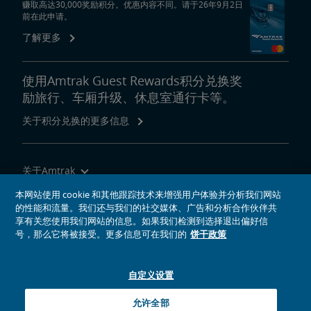
赚取高达30,000奖励积分。优惠内容不同。请于26年9月2日
前在此申请。
了解更多
使用Amtrak Guest Rewards积分兑换奖
励旅行、车厢升级、休息室通行卡等。
关于积分兑换的更多信息
关于Amtrak
乘坐Amtrak列车旅行
本网站使用 cookie 和其他跟踪技术来增强用户体验并分析我们网站
的性能和流量。我们还与我们的社交媒体、广告和分析合作伙伴共
网站工具
享有关您使用我们网站的信息。如果我们检测到选择退出偏好信
号，那么它将被接受。更多信息可在我们的
饼干政策
自定义设置
社交媒体偶像
Amtrak的Facebook主页将在新窗口中打开
Amtrak的Twitter主页将在新窗口中打开
Amtrak的Instagram主页将在新窗口中打开
Amtrak的Linkedin主页将在新窗口中打开
Amtrak的YouTube主页将在新窗口中打开
Pinterest将在新窗口中打开
允许全部