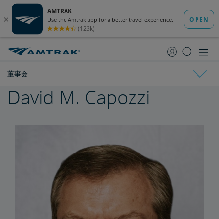
跳
跳
转
转
至
至
内
导
容
航
董事会
David M. Capozzi
Amtrak简介
董事会
国家经济影响宣传册
各州概况介绍
利益相关方常见问答
Ronald Batory
David Capozzi
陈仁宜博士