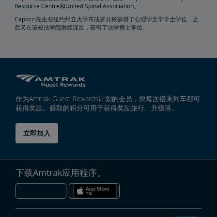
Resource Centre和United Spinal Association。
房地产
Capozzi先生在纽约州立大学布法罗分校获得了心理学文学学士学位，之
后又在该校法学院继续深造，获得了法学博士学位。
设施安装
租赁，地役
地产所有权
特别活动规划
销售和租赁
Amtrak广告机会
房地产联系人
环境修复
East Barracks Trenton铁路站场
New York Penn Station
Wilmington西铁路站场
Cedar Hill Hamden铁路站场
County Yard New Brunswick铁路站场
工程实践和标准库
未来铁路
作为Amtrak Guest Rewards计划的会员，您每次搭乘列车都可
获得奖励。赚取的积分可用于获得奖励旅行、升级等。
Amtrak Airo
新一代Acela
基础设施改造
Northeast Corridor列车
立即加入
Amtrak赠款门户网站
下载Amtrak应用程序。