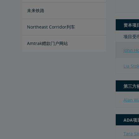
未来铁路
资本项
Amtrak Airo
新一代Acela
基础设施改造
Northeast Corridor列车
项目受
Amtrak赠款门户网站
John H
Lia Sto
第三方
Alan W
ADA项
Tara S