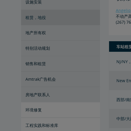
设施安装
Angeliq
不动产
租赁，地役
(267) 7
地产所有权
车站租
特别活动规划
NJ/NY，
销售和租赁
Amtrak广告机会
New En
房地产联系人
西部/南
环境修复
中部/
East Barracks Trenton铁路站场
New York Penn Station
Wilmington西铁路站场
Cedar Hill Hamden铁路站场
County Yard New Brunswick铁路站
工程实践和标准库
场