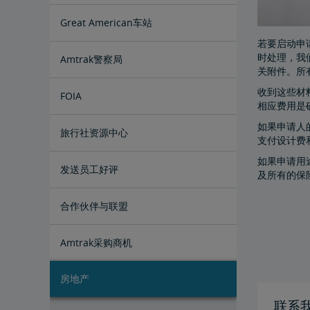
Great American车站
若要启动申
时处理，我
Amtrak警察局
关附件。所
收到这些材
FOIA
相应费用是
如果申请人
提交FOIA请求说明
旅行社资源中心
支付设计费
如果申请用
企业旅行社
换票和退款
发送员工好评
及所有的保
合作伙伴与联盟
Amtrak采购商机
房地产
联系