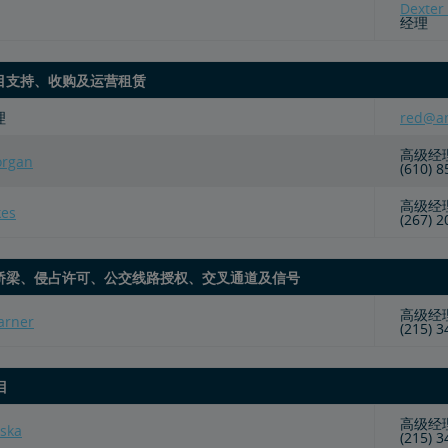
Dexter
经理
目支持、收购及运营租赁
理
red@a
高级经
organ
(610) 
高级经
kes
(267) 
桥梁、侵占许可、公交线路授权、交叉通道及信号
高级经
arner
(215) 
目
高级经
aska
(215) 