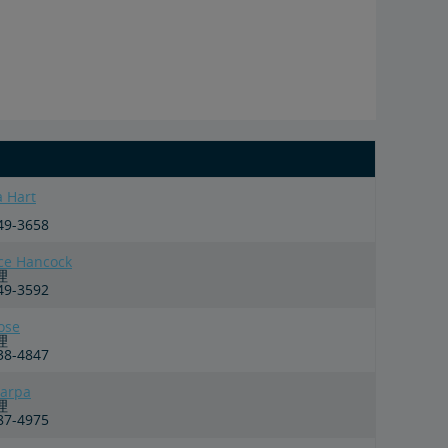
a Hart
349-3658
ce Hancock
理
349-3592
ose
理
238-4847
carpa
理
287-4975