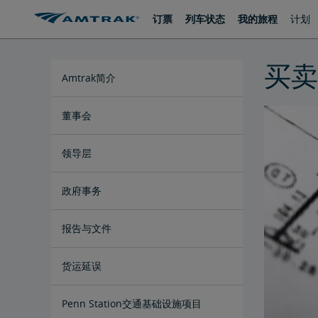
跳
跳
订票
列车状态
我的旅程
计划
转
转
至
至
内
导
容
航
买卖
Amtrak简介
国家经济影响宣传册
各州概况介绍
利益相关方常见问答
董事会
Ronald Batory
David Capozzi
陈仁宜博士
Elaine Clegg
Anthony Coscia
Robert A. Gleason
Christopher Koos
Joel Szabat
领导层
政府事务
国会证词
报告与文件
文件档案
货运延误
Penn Station交通基础设施项目