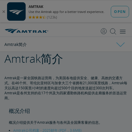
跳
跳
转
转
至
至
内
导
容
航
Amtrak简介
Amtrak简介
Amtrak简介
国家经济影响宣传册
Amtrak是一家全国铁路运营商，为美国各地提供安全、健康、高效的交通方
式。在46个州、哥伦比亚特区与加拿大三个省拥有21,000英里线路，Amtrak每
天以高达150英里/小时的速度向超过500个目的地发送超过300次列车。
各州概况介绍
Amtrak是各州支持的在17个州及为四家通勤铁路机构提供走廊服务的首选运营
商。
利益相关方常见问答
概况介绍
董事会
概况介绍提供关于Amtrak服务与各州及全国乘客量的信息。
Amtrak公司档案 - 2025财年 (PDF，3.6MB)