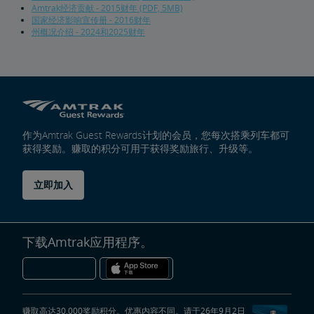
Amtrak经济贡献 - 2015财年 (PDF, 5MB)
Ronald Batory
David Capozzi
陈仁宜博士
Elaine Clegg
Anthony Coscia
Robert A. Gleason
Christopher Koos
Joel Szabat
领导层
国家经济影响宣传册 - 2016财年
州概况介绍 - 2024和2025财年
政府事务
国会证词
报告与文件
文件档案
货运延误
作为Amtrak Guest Rewards计划的会员，您每次搭乘列车都可
获得奖励。赚取的积分可用于获得奖励旅行、升级等。
Penn Station交通基础设施项目
立即加入
Great American车站
Amtrak警察局
下载Amtrak应用程序。
FOIA
提交FOIA请求说明
旅行社资源中心
赚取高达30,000奖励积分。优惠内容不同。请于26年9月2日