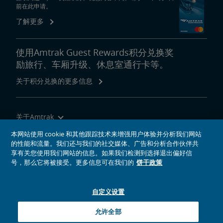
前在此申请。
了解更多
企业旅行社
换票和退款
发送员工好评
合作伙伴与联盟
使用Amtrak Guest Rewards积分兑换奖
励旅行、车厢升级、休息室通行卡等。
Amtrak采购商机
关于积分兑换的更多信息
房地产
关于Amtrak
设施安装
租赁，地役
地产所有权
特别活动规划
销售和租赁
Amtrak广告机会
房地产联系人
环境修复
乘坐Amtrak列车旅行
本网站使用 cookie 和其他跟踪技术来增强用户体验并分析我们网站
的性能和流量。我们还与我们的社交媒体、广告和分析合作伙伴共
网站工具
享有关您使用我们网站的信息。如果我们检测到选择退出偏好信
East Barracks Trenton铁路站场
New York Penn Station
Wilmington西铁路站场
Cedar Hill Hamden铁路站场
County Yard New Brunswick铁路站场
工程实践和标准库
号，那么它将被接受。更多信息可在我们的
饼干政策
未来铁路
自定义设置
社交媒体偶像
Amtrak的Facebook主页将在新窗口中打开
Amtrak的Twitter主页将在新窗口中打开
Amtrak的Instagram主页将在新窗口中打开
Amtrak的Linkedin主页将在新窗口中打开
Amtrak的YouTube主页将在新窗口中打开
Pinterest将在新窗口中打开
Amtrak Airo
新一代Acela
基础设施改造
Northeast Corridor列车
允许全部