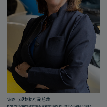
文件档案
货运延误
Penn Station交通基础设施项目
Great American车站
Amtrak警察局
FOIA
提交FOIA请求说明
旅行社资源中心
企业旅行社
换票和退款
发送员工好评
合作伙伴与联盟
策略与规划执行副总裁
Amtrak采购商机
Jennifer是Amtrak的战略与规划执行副总裁。她于2024年12月加入