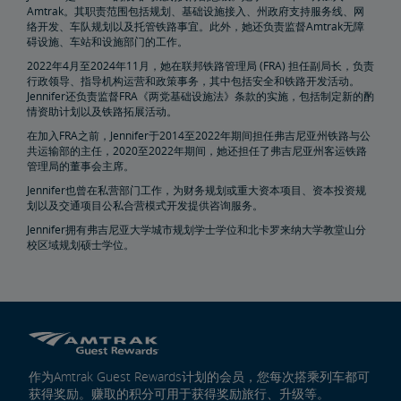
Amtrak。其职责范围包括规划、基础设施接入、州政府支持服务线、网
络开发、车队规划以及托管铁路事宜。此外，她还负责监督Amtrak无障
房地产
碍设施、车站和设施部门的工作。
2022年4月至2024年11月，她在联邦铁路管理局 (FRA) 担任副局长，负责
行政领导、指导机构运营和政策事务，其中包括安全和铁路开发活动。
设施安装
租赁，地役
地产所有权
特别活动规划
销售和租赁
Amtrak广告机会
房地产联系人
环境修复
Jennifer还负责监督FRA《两党基础设施法》条款的实施，包括制定新的酌
情资助计划以及铁路拓展活动。
East Barracks Trenton铁路站场
New York Penn Station
Wilmington西铁路站场
Cedar Hill Hamden铁路站场
County Yard New Brunswick铁路站场
工程实践和标准库
在加入FRA之前，Jennifer于2014至2022年期间担任弗吉尼亚州铁路与公
共运输部的主任，2020至2022年期间，她还担任了弗吉尼亚州客运铁路
管理局的董事会主席。
未来铁路
Jennifer也曾在私营部门工作，为财务规划或重大资本项目、资本投资规
划以及交通项目公私合营模式开发提供咨询服务。
Amtrak Airo
新一代Acela
基础设施改造
Northeast Corridor列车
Jennifer拥有弗吉尼亚大学城市规划学士学位和北卡罗来纳大学教堂山分
校区域规划硕士学位。
Amtrak赠款门户网站
作为Amtrak Guest Rewards计划的会员，您每次搭乘列车都可
获得奖励。赚取的积分可用于获得奖励旅行、升级等。