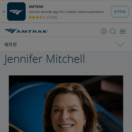
跳
跳
转
转
至
至
内
导
容
航
领导层
Jennifer Mitchell
Amtrak简介
国家经济影响宣传册
各州概况介绍
利益相关方常见问答
董事会
领导层
Ronald Batory
David Capozzi
陈仁宜博士
Elaine Clegg
Anthony Coscia
Robert A. Gleason
Christopher Koos
Joel Szabat
政府事务
国会证词
报告与文件