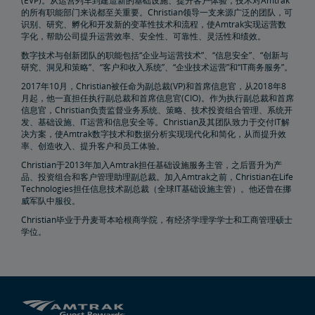
(EVP)。从运营列车到建造新的基础设施、提升客户体验，技术对Amtrak
的所有职能部门来说都至关重要。Christian领导一支来源广泛的团队，可
识别、研究、孵化和开发新的变革性技术和流程，使Amtrak实现运营数
房地产
字化，帮助公司提升运营效率、安全性、可靠性、灵活性和绩效。
数字技术与创新团队的职能包括“企业与运营技术”、“信息安全”、“创新与
研究、洞见和策略”、“客户和收入系统”、“企业技术运营”和“IT商务服务”。
设施安装
租赁，地役
地产所有权
特别活动规划
销售和租赁
Amtrak广告机会
房地产联系人
环境修复
2017年10月，Christian被任命为副总裁(VP)和首席信息官，从2018年8
月起，他一直担任执行副总裁和首席信息官(CIO)。作为执行副总裁和首席
East Barracks Trenton铁路站场
New York Penn Station
Wilmington西铁路站场
Cedar Hill Hamden铁路站场
County Yard New Brunswick铁路站场
工程实践和标准库
信息官，Christian负责监督业务系统、策略、技术投资组合管理、系统开
发、基础设施、IT运营和信息安全等。Christian及其团队致力于交付IT解
决方案，使Amtrak数字技术和数据分析实现现代化和简化，从而提升效
未来铁路
率、创造收入、提升客户和员工体验。
Christian于2013年加入Amtrak担任基础设施服务主管，之后晋升为产
品、投资组合和客户管理助理副总裁。加入Amtrak之前，Christian在Life
Amtrak Airo
新一代Acela
基础设施改造
Northeast Corridor列车
Technologies担任信息技术副总裁（全球IT基础设施主管）。他还曾在挪
威军队中服役。
Amtrak赠款门户网站
Christian毕业于丹麦哥本哈根商学院，有经济学理学学士和工商管理硕士
学位。