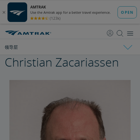
跳
跳
转
转
至
至
内
导
容
航
领导层
Christian Zacariassen
Amtrak简介
国家经济影响宣传册
各州概况介绍
利益相关方常见问答
董事会
领导层
Ronald Batory
David Capozzi
陈仁宜博士
Elaine Clegg
Anthony Coscia
Robert A. Gleason
Christopher Koos
Joel Szabat
政府事务
国会证词
报告与文件