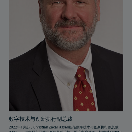
文件档案
货运延误
Penn Station交通基础设施项目
Great American车站
Amtrak警察局
FOIA
提交FOIA请求说明
旅行社资源中心
企业旅行社
换票和退款
发送员工好评
合作伙伴与联盟
数字技术与创新执行副总裁
2022年1月起，Christian Zacariassen担任数字技术与创新执行副总裁
Amtrak采购商机