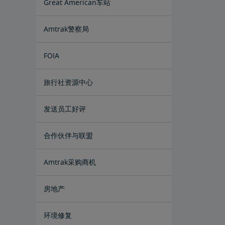
Great American车站
Amtrak警察局
FOIA
提交FOIA请求说明
旅行社资源中心
企业旅行社
换票和退款
发送员工好评
合作伙伴与联盟
Amtrak采购商机
房地产
设施安装
租赁，地役
地产所有权
特别活动规划
销售和租赁
Amtrak广告机会
房地产联系人
环境修复