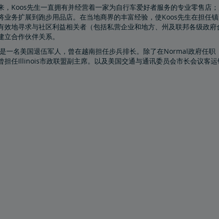
来，Koos先生一直拥有并经营着一家为自行车爱好者服务的专业零售店；
将业务扩展到跑步用品店。在当地商界的丰富经验，使Koos先生在担任镇
有效地寻求与社区利益相关者（包括私营企业和地方、州及联邦各级政府
建立合作伙伴关系。
先生是一名美国退伍军人，曾在越南担任步兵排长。除了在Normal政府任职
曾担任Illinois市政联盟副主席。以及美国交通与通讯委员会市长会议客运
。