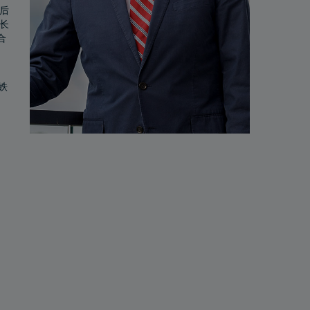
后
长
合
铁