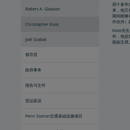
四十多年
Robert A. Gleason
来，他又
期间能够
作伙伴）
Christopher Koos
Koos
外，他还
Joel Szabat
路副主席
领导层
政府事务
国会证词
报告与文件
文件档案
货运延误
Penn Station交通基础设施项目