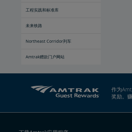
East Barracks Trenton铁路站场
New York Penn Station
Wilmington西铁路站场
Cedar Hill Hamden铁路站场
County Yard New Brunswick铁路站
工程实践和标准库
场
未来铁路
Amtrak Airo
新一代Acela
基础设施改造
Northeast Corridor列车
Amtrak赠款门户网站
作为Amt
奖励。