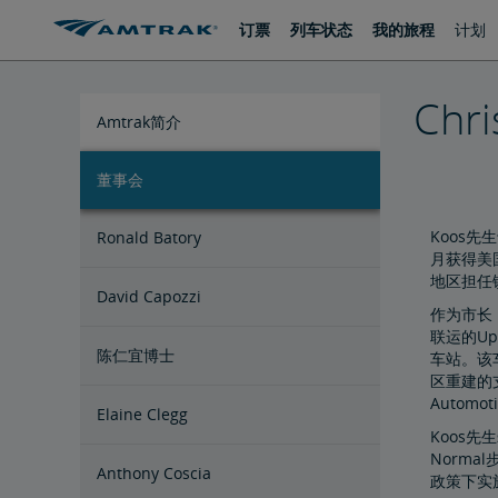
跳
跳
订票
列车状态
我的旅程
计划
转
转
至
至
内
导
容
航
Chri
Amtrak简介
董事会
国家经济影响宣传册
各州概况介绍
利益相关方常见问答
Koos先
Ronald Batory
月获得美国
地区担任
David Capozzi
作为市长
联运的Upt
陈仁宜博士
车站。该车
区重建的支
Automo
Elaine Clegg
Koos
Norm
Anthony Coscia
政策下实