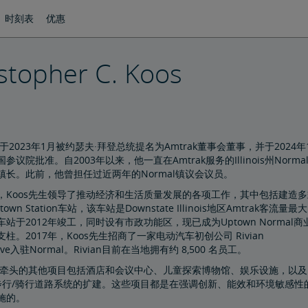
时刻表
优惠
stopher C. Koos
生于2023年1月被约瑟夫·拜登总统提名为Amtrak董事会董事，并于2024年
参议院批准。自2003年以来，他一直在Amtrak服务的Illinois州Norma
镇长。此前，他曾担任过近两年的Normal镇议会议员。
，Koos先生领导了推动经济和生活质量发展的各项工作，其中包括建造多
own Station车站，该车站是Downstate Illinois地区Amtrak客流量最
站于2012年竣工，同时设有市政功能区，现已成为Uptown Normal商
柱。2017年，Koos先生招商了一家电动汽车初创公司 Rivian
tive入驻Normal。Rivian目前在当地拥有约 8,500 名员工。
先生牵头的其他项目包括酒店和会议中心、儿童探索博物馆、娱乐设施，以及
al步行/骑行道路系统的扩建。这些项目都是在强调创新、能效和环境敏感性
施的。