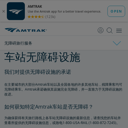
跳
跳
转
转
至
至
内
导
容
航
无障碍旅行服务
车站无障碍设施
车票预订
我们对提供无障碍设施的承诺
购买车票
车票指南
订票限制
无人陪伴的未成年人
重复和不可能的预订
关于日程安排和时刻表
更改和退款
在主要城市的大部分Amtrak车站以及全国各地的许多其他车站，残障乘客均可
无障碍旅行服务
退款和取消
如何更改预订
如何取消预订
eVoucher
如何使用礼券
交通运输代金券
无障碍乘车。Amtrak承诺确保其设施完全无障碍，并一直致力于无障碍设施的
改进。
为残障乘客预订车票
如何获知特定Amtrak车站是否无障碍？
服务性动物
为确保获得有关旅行路线上各车站无障碍设施的最新信息，请查找您的车站并
查看所提供的无障碍设施信息，或致电1-800-USA-RAIL (1-800-872-7245)。