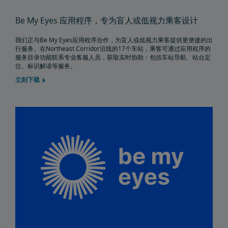
Be My Eyes 应用程序，专为盲人或低视力乘客设计
预订行程的窍门
给资深乘客的提示
长途旅行小贴士
初次骑行者须知
Amtrak应用程序
我们正与Be My Eyes应用程序合作，为盲人或低视力乘客提供更便捷的出
购买旅行保险，保障安心出行
行服务。在Northeast Corridor沿线的17个车站，乘客可通过应用程序的
服务目录功能联系专业客服人员，获取实时协助：包括车站导航、站台定
位、标识解读等服务。
人身与财产安全
立刻下载
乘客身份识别
个人安全
加拿大跨境
下一代Acela列车车载安全系统
国际游客
Trails & Rails铁路计划
私有列车车厢
私人列车车厢机械公告栏