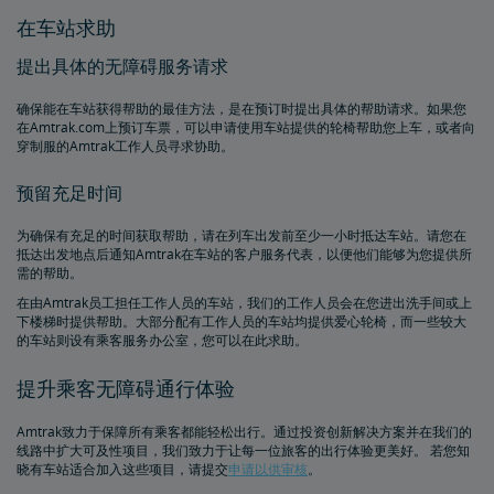
Amtrak联程巴士和无障碍服务
在车站求助
提出具体的无障碍服务请求
轮椅类辅具
确保能在车站获得帮助的最佳方法，是在预订时提出具体的帮助请求。如果您
在Amtrak.com上预订车票，可以申请使用车站提供的轮椅帮助您上车，或者向
残障乘客用餐服务
穿制服的Amtrak工作人员寻求协助。
预留充足时间
车站无障碍设施
为确保有充足的时间获取帮助，请在列车出发前至少一小时抵达车站。请您在
与同伴/看护一同旅行
抵达出发地点后通知Amtrak在车站的客户服务代表，以便他们能够为您提供所
需的帮助。
在由Amtrak员工担任工作人员的车站，我们的工作人员会在您进出洗手间或上
无障碍旅行请求
下楼梯时提供帮助。大部分配有工作人员的车站均提供爱心轮椅，而一些较大
的车站则设有乘客服务办公室，您可以在此求助。
氧气设备
提升乘客无障碍通行体验
无歧视政策
Amtrak致力于保障所有乘客都能轻松出行。通过投资创新解决方案并在我们的
线路中扩大可及性项目，我们致力于让每一位旅客的出行体验更美好。 若您知
晓有车站适合加入这些项目，请提交
申请以供审核
。
计划和预订提示