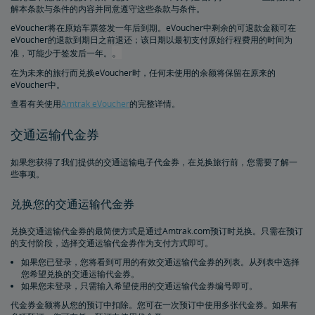
解本条款与条件的内容并同意遵守这些条款与条件。
eVoucher将在原始车票签发一年后到期。eVoucher中剩余的可退款金额可在
Trails & Rails铁路计划
eVoucher的退款到期日之前退还；该日期以最初支付原始行程费用的时间为
。
准，可能少于签发后一年。
私有列车车厢
在为未来的旅行而兑换eVoucher时，任何未使用的余额将保留在原来的
eVoucher中。
私人列车车厢机械公告栏
查看有关使用
Amtrak eVoucher
的完整详情。
交通运输代金券
如果您获得了我们提供的交通运输电子代金券，在兑换旅行前，您需要了解一
些事项。
兑换您的交通运输代金券
兑换交通运输代金券的最简便方式是通过Amtrak.com预订时兑换。只需在预订
的支付阶段，选择交通运输代金券作为支付方式即可。
如果您已登录，您将看到可用的有效交通运输代金券的列表。从列表中选择
您希望兑换的交通运输代金券。
如果您未登录，只需输入希望使用的交通运输代金券编号即可。
代金券金额将从您的预订中扣除。您可在一次预订中使用多张代金券。如果有