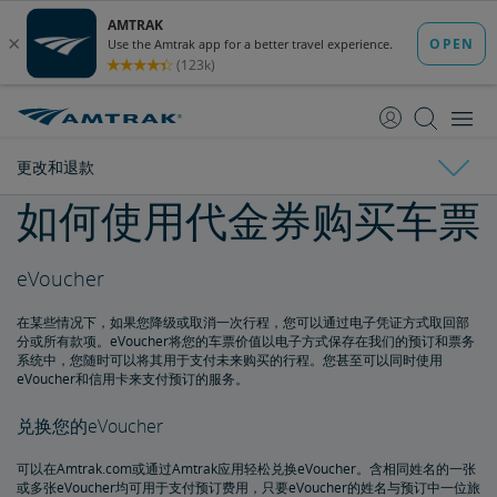
跳
跳
转
转
至
至
内
导
容
航
更改和退款
如何使用代金券购买车票
车票预订
eVoucher
更改和退款
购买车票
车票指南
订票限制
无人陪伴的未成年人
重复和不可能的预订
关于日程安排和时刻表
在某些情况下，如果您降级或取消一次行程，您可以通过电子凭证方式取回部
退款和取消
分或所有款项。eVoucher将您的车票价值以电子方式保存在我们的预订和票务
系统中，您随时可以将其用于支付未来购买的行程。您甚至可以同时使用
eVoucher和信用卡来支付预订的服务。
如何更改预订
兑换您的eVoucher
如何取消预订
可以在Amtrak.com或通过Amtrak应用轻松兑换eVoucher。含相同姓名的一张
或多张eVoucher均可用于支付预订费用，只要eVoucher的姓名与预订中一位旅