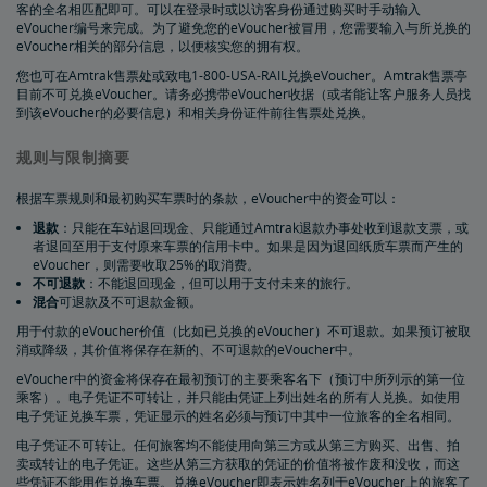
客的全名相匹配即可。可以在登录时或以访客身份通过购买时手动输入
eVoucher
eVoucher编号来完成。为了避免您的eVoucher被冒用，您需要输入与所兑换的
eVoucher相关的部分信息，以便核实您的拥有权。
如何使用礼券
您也可在Amtrak售票处或致电1-800-USA-RAIL兑换eVoucher。Amtrak售票亭
目前不可兑换eVoucher。请务必携带eVoucher收据（或者能让客户服务人员找
到该eVoucher的必要信息）和相关身份证件前往售票处兑换。
交通运输代金券
规则与限制摘要
无障碍旅行服务
根据车票规则和最初购买车票时的条款，eVoucher中的资金可以：
退款
：只能在车站退回现金、只能通过Amtrak退款办事处收到退款支票，或
为残障乘客预订车票
服务性动物
Amtrak联程巴士和无障碍服务
轮椅类辅具
残障乘客用餐服务
车站无障碍设施
与同伴/看护一同旅行
无障碍旅行请求
氧气设备
无歧视政策
计划和预订提示
者退回至用于支付原来车票的信用卡中。如果是因为退回纸质车票而产生的
eVoucher，则需要收取25%的取消费。
不可退款
：不能退回现金，但可以用于支付未来的旅行。
预订行程的窍门
给资深乘客的提示
长途旅行小贴士
初次骑行者须知
Amtrak应用程序
混合
可退款及不可退款金额。
用于付款的eVoucher价值（比如已兑换的eVoucher）不可退款。如果预订被取
消或降级，其价值将保存在新的、不可退款的eVoucher中。
购买旅行保险，保障安心出行
eVoucher中的资金将保存在最初预订的主要乘客名下（预订中所列示的第一位
乘客）。电子凭证不可转让，并只能由凭证上列出姓名的所有人兑换。如使用
电子凭证兑换车票，凭证显示的姓名必须与预订中其中一位旅客的全名相同。
人身与财产安全
电子凭证不可转让。任何旅客均不能使用向第三方或从第三方购买、出售、拍
卖或转让的电子凭证。这些从第三方获取的凭证的价值将被作废和没收，而这
乘客身份识别
个人安全
加拿大跨境
下一代Acela列车车载安全系统
国际游客
些凭证不能用作兑换车票。兑换eVoucher即表示姓名列于eVoucher上的旅客了