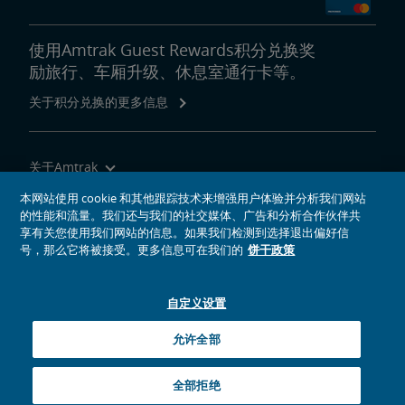
使用Amtrak Guest Rewards积分兑换奖
励旅行、车厢升级、休息室通行卡等。
关于积分兑换的更多信息
关于Amtrak
乘坐Amtrak列车旅行
本网站使用 cookie 和其他跟踪技术来增强用户体验并分析我们网站
的性能和流量。我们还与我们的社交媒体、广告和分析合作伙伴共
网站工具
享有关您使用我们网站的信息。如果我们检测到选择退出偏好信
号，那么它将被接受。更多信息可在我们的
饼干政策
自定义设置
社交媒体偶像
Amtrak的Facebook主页将在新窗口中打开
Amtrak的Twitter主页将在新窗口中打开
Amtrak的Instagram主页将在新窗口中打开
Amtrak的Linkedin主页将在新窗口中打开
Amtrak的YouTube主页将在新窗口中打开
Pinterest将在新窗口中打开
允许全部
© 2026
National Railroad Passenger Corporation
全部拒绝