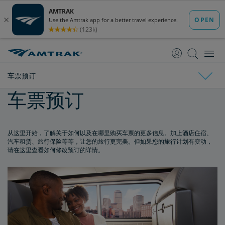
跳
跳
转
转
至
至
内
导
容
航
车票预订
车票预订
车票预订
购买车票
从这里开始，了解关于如何以及在哪里购买车票的更多信息。加上酒店住宿、
汽车租赁、旅行保险等等，让您的旅行更完美。但如果您的旅行计划有变动，
请在这里查看如何修改预订的详情。
车票指南
订票限制
无人陪伴的未成年人