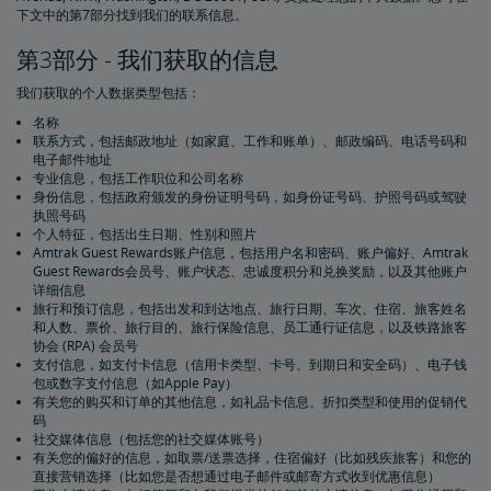
下文中的第7部分找到我们的联系信息。
第3部分 - 我们获取的信息
我们获取的个人数据类型包括：
名称
联系方式，包括邮政地址（如家庭、工作和账单）、邮政编码、电话号码和
电子邮件地址
专业信息，包括工作职位和公司名称
身份信息，包括政府颁发的身份证明号码，如身份证号码、护照号码或驾驶
执照号码
个人特征，包括出生日期、性别和照片
Amtrak Guest Rewards账户信息，包括用户名和密码、账户偏好、Amtrak
Guest Rewards会员号、账户状态、忠诚度积分和兑换奖励，以及其他账户
详细信息
旅行和预订信息，包括出发和到达地点、旅行日期、车次、住宿、旅客姓名
和人数、票价、旅行目的、旅行保险信息、员工通行证信息，以及铁路旅客
协会 (RPA) 会员号
支付信息，如支付卡信息（信用卡类型、卡号、到期日和安全码）、电子钱
包或数字支付信息（如Apple Pay）
有关您的购买和订单的其他信息，如礼品卡信息、折扣类型和使用的促销代
码
社交媒体信息（包括您的社交媒体账号）
有关您的偏好的信息，如取票/送票选择，住宿偏好（比如残疾旅客）和您的
直接营销选择（比如您是否想通过电子邮件或邮寄方式收到优惠信息）