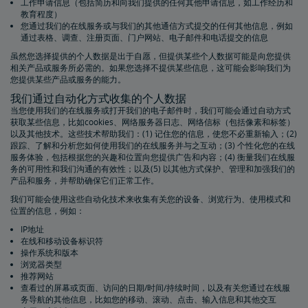
工作申请信息（包括简历和向我们提供的任何其他申请信息，如工作经历和
教育程度）
您通过我们的在线服务或与我们的其他通信方式提交的任何其他信息，例如
通过表格、调查、注册页面、门户网站、电子邮件和电话提交的信息
虽然您选择提供的个人数据是出于自愿，但提供某些个人数据可能是向您提供
相关产品或服务所必需的。如果您选择不提供某些信息，这可能会影响我们为
您提供某些产品或服务的能力。
我们通过自动化方式收集的个人数据
当您使用我们的在线服务或打开我们的电子邮件时，我们可能会通过自动方式
获取某些信息，比如cookies、网络服务器日志、网络信标（包括像素和标签）
以及其他技术。这些技术帮助我们：(1) 记住您的信息，使您不必重新输入；(2)
跟踪、了解和分析您如何使用我们的在线服务并与之互动；(3) 个性化您的在线
服务体验，包括根据您的兴趣和位置向您提供广告和内容；(4) 衡量我们在线服
务的可用性和我们沟通的有效性；以及(5) 以其他方式保护、管理和加强我们的
产品和服务，并帮助确保它们正常工作。
我们可能会使用这些自动化技术来收集有关您的设备、浏览行为、使用模式和
位置​​的信息，例如：
IP地址
在线和移动设备标识符
操作系统和版本
浏览器类型
推荐网站
查看过的屏幕或页面、访问的日期/时间/持续时间，以及有关您通过在线服
务导航的其他信息，比如您的移动、滚动、点击、输入信息和其他交互