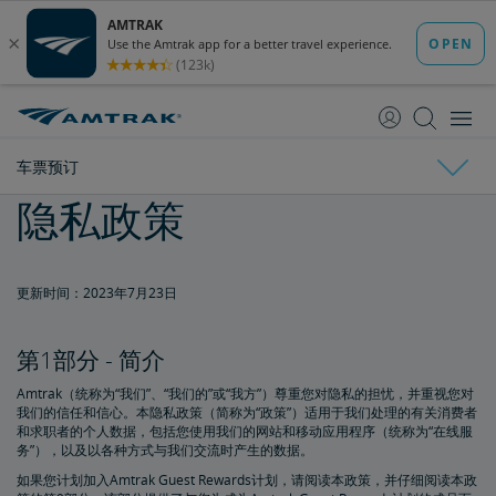
跳
跳
转
转
至
至
内
导
容
航
车票预订
隐私政策
车票预订
购买车票
车票指南
订票限制
无人陪伴的未成年人
重复和不可能的预订
关于日程安排和时刻表
更改和退款
更新时间：2023年7月23日
退款和取消
如何更改预订
如何取消预订
eVoucher
如何使用礼券
交通运输代金券
无障碍旅行服务
第1部分 - 简介
Amtrak（统称为“我们”、“我们的”或“我方”）尊重您对隐私的担忧，并重视您对
为残障乘客预订车票
服务性动物
Amtrak联程巴士和无障碍服务
轮椅类辅具
残障乘客用餐服务
车站无障碍设施
与同伴/看护一同旅行
无障碍旅行请求
氧气设备
无歧视政策
计划和预订提示
我们的信任和信心。本隐私政策（简称为“政策”）适用于我们处理的有关消费者
和求职者的个人数据，包括您使用我们的网站和移动应用程序（统称为“在线服
务”），以及以各种方式与我们交流时产生的数据。
预订行程的窍门
给资深乘客的提示
长途旅行小贴士
初次骑行者须知
Amtrak应用程序
如果您计划加入Amtrak Guest Rewards计划，请阅读本政策，并仔细阅读本政