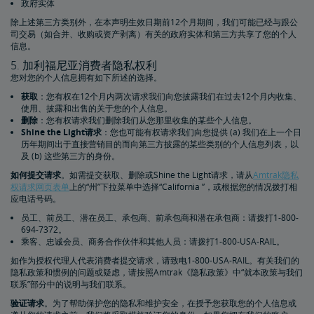
政府实体
除上述第三方类别外，在本声明生效日期前12个月期间，我们可能已经与跟公
司交易（如合并、收购或资产剥离）有关的政府实体和第三方共享了您的个人
信息。
5. 加利福尼亚消费者隐私权利
您对您的个人信息拥有如下所述的选择。
获取
：您有权在12个月内两次请求我们向您披露我们在过去12个月内收集、
使用、披露和出售的关于您的个人信息。
删除
：您有权请求我们删除我们从您那里收集的某些个人信息。
Shine the Light请求
：您也可能有权请求我们向您提供 (a) 我们在上一个日
历年期间出于直接营销目的而向第三方披露的某些类别的个人信息列表，以
及 (b) 这些第三方的身份。
如何提交请求
。如需提交获取、删除或Shine the Light请求，请从
Amtrak隐私
权请求网页表单
上的“州”下拉菜单中选择“California ”，或根据您的情况拨打相
应电话号码。
员工、前员工、潜在员工、承包商、前承包商和潜在承包商：请拨打1-800-
694-7372。
乘客、忠诚会员、商务合作伙伴和其他人员：请拨打1-800-USA-RAIL。
如作为授权代理人代表消费者提交请求，请致电1-800-USA-RAIL。有关我们的
隐私政策和惯例的问题或疑虑，请按照Amtrak《隐私政策》中“就本政策与我们
联系​​​​​​​”部分中的说明与我们联系。
验证请求
。为了帮助保护您的隐私和维护安全，在授予您获取您的个人信息或