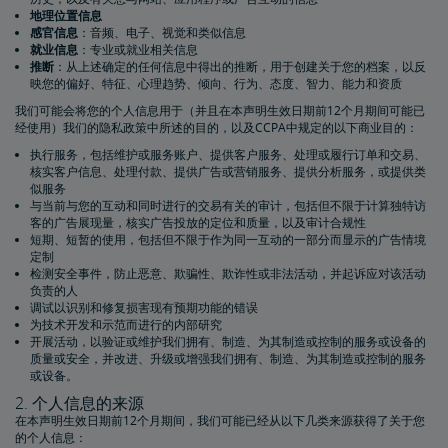
地理位置信息
感官信息
：音频、电子、视觉和类似信息
就业信息
：专业或就业相关信息
推断
：从上述确定的任何信息中得出的推断，用于创建关于您的档案，以反
映您的偏好、特征、心理趋势、倾向、行为、态度、智力、能力和资质
我们可能会将您的个人信息用于（并且在本声明生效日期前12个月期间可能已
经使用）我们的隐私政策中所述的目的，以及CCPA中规定的以下商业目的：
执行服务，包括维护或服务账户、提供客户服务、处理或履行订单和交易、
核实客户信息、处理付款、提供广告或营销服务、提供分析服务，或提供类
似服务
与当前与您的互动和同时进行的交易有关的审计，包括但不限于计算独特访
客的广告展现量，核实广告投放的定位和质量，以及审计合规性
短期、短暂的使用，包括但不限于作为同一互动的一部分而显示的广告情境
定制
检测安全事件，防止恶意、欺骗性、欺诈性或非法活动，并起诉应对该活动
负责的人
调试以识别和修复损害现有预期功能的错误
为技术开发和示范而进行的内部研究
开展活动，以验证或维护我们拥有、制造、为其制造或控制的服务或设备的
质量或安全，并改进、升级或增强我们拥有、制造、为其制造或控制的服务
或设备。
2. 个人信息的来源
在本声明生效日期前12个月期间，我们可能已经从以下几类来源获得了关于您
的个人信息：