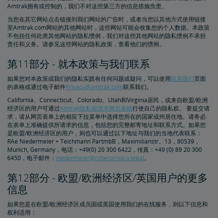
Amtrak拥有或控制的，我们不对这些第三方的信息措施负责。
当您在其它网站点击链接到我们网站的广告时，或者当您以其他方式使用链接
至Amtrak.com网站的其他网站时，这些网站可能会收集您的个人数据。本政策
不包括任何此类其他网站的隐私惯例，我们对这些其他网站的隐私惯例不承担
责任和义务。请参见这些网站的隐私政策，查看他们的惯例。
第11部分 - 就本政策与我们联系
如果您对本政策或我们的隐私实践有任何问题或疑问，可以使用
联系我们
页面
的表格或通过电子邮件
Privacy@amtrak.com
联系我们。
California、Connecticut、Colorado、Utah和Virginia居民，或来自欧盟/欧洲
经济区的用户可通过
Amtrak隐私权请求网页表格
行使自己的隐私权。 要提交请
求，请从网页表单上的相应下拉菜单中选择您所在的国家或州居住地。请务必
在表单上准确提供所请求的信息，包括您的完整邮寄地址和联系方式。如果您
是欧盟/欧洲经济区的用户，则也可以通过以下地址与我们的当地代表联系：
RAe Niedermeier + Teichmann PartmbB，Maximilianstr。13，80539，
Munich, Germany，电话：+49(0) 20 300 6422，传真：+49 (0) 89 20 300
6450，电子邮件：
niedermeier@cyberprivacy.legal
。
第12部分 - 欧盟/欧洲经济区/英国用户的更多
信息
如果您是在欧盟/欧洲经济区成员国或英国使用我们的在线服务，则以下信息和
权利适用：