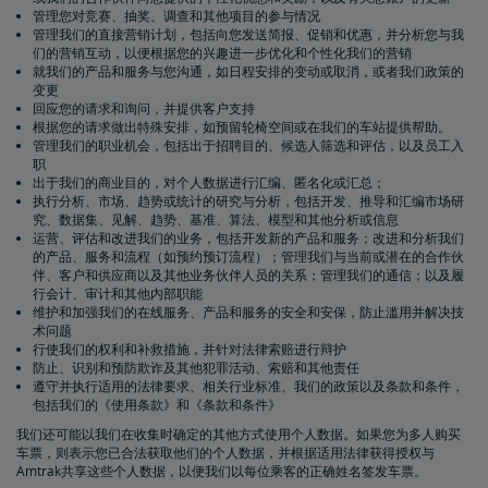
管理您对竞赛、抽奖、调查和其他项目的参与情况
管理我们的直接营销计划，包括向您发送简报、促销和优惠，并分析您与我
们的营销互动，以便根据您的兴趣进一步优化和个性化我们的营销
就我们的产品和服务与您沟通，如日程安排的变动或取消，或者我们政策的
变更
回应您的请求和询问，并提供客户支持
根据您的请求做出特殊安排，如预留轮椅空间或在我们的车站提供帮助。
管理我们的职业机会，包括出于招聘目的、候选人筛选和评估，以及员工入
职
出于我们的商业目的，对个人数据进行汇编、匿名化或汇总；
执行分析、市场、趋势或统计的研究与分析，包括开发、推导和汇编市场研
究、数据集、见解、趋势、基准、算法、模型和其他分析或信息
运营、评估和改进我们的业务，包括开发新的产品和服务；改进和分析我们
的产品、服务和流程（如预约预订流程）；管理我们与当前或潜在的合作伙
伴、客户和供应商以及其他业务伙伴人员的关系；管理我们的通信；以及履
行会计、审计和其他内部职能
维护和加强我们的在线服务、产品和服务的安全和安保，防止滥用并解决技
术问题
行使我们的权利和补救措施，并针对法律索赔进行辩护
防止、识别和预防欺诈及其他犯罪活动、索赔和其他责任
遵守并执行适用的法律要求、相关行业标准、我们的政策以及条款和条件，
包括我们的《使用条款》和《条款和条件》
我们还可能以我们在收集时确定的其他方式使用个人数据。如果您为多人购买
车票，则表示您已合法获取他们的个人数据，并根据适用法律获得授权与
Amtrak共享这些个人数据，以便我们以每位乘客的正确姓名签发车票。