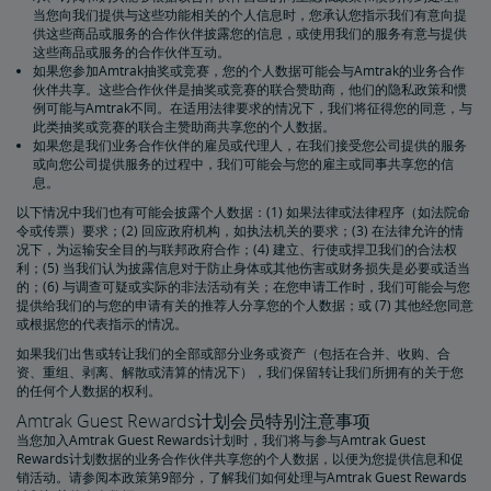
当您向我们提供与这些功能相关的个人信息时，您承认您指示我们有意向提
供这些商品或服务的合作伙伴披露您的信息，或使用我们的服务有意与提供
这些商品或服务的合作伙伴互动。
如果您参加Amtrak抽奖或竞赛，您的个人数据可能会与Amtrak的业务合作
伙伴共享。这些合作伙伴是抽奖或竞赛的联合赞助商，他们的隐私政策和惯
例可能与Amtrak不同。在适用法律要求的情况下，我们将征得您的同意，与
此类抽奖或竞赛的联合主赞助商共享您的个人数据。
如果您是我们业务合作伙伴的雇员或代理人，在我们接受您公司提供的服务
或向您公司提供服务的过程中，我们可能会与您的雇主或同事共享您的信
息。
以下情况中我们也有可能会披露个人数据：(1) 如果法律或法律程序（如法院命
令或传票）要求；(2) 回应政府机构，如执法机关的要求；(3) 在法律允许的情
况下，为运输安全目的与联邦政府合作；(4) 建立、行使或捍卫我们的合法权
利；(5) 当我们认为披露信息对于防止身体或其他伤害或财务损失是必要或适当
的；(6) 与调查可疑或实际的非法活动有关；在您申请工作时，我们可能会与您
提供给我们的与您的申请有关的推荐人分享您的个人数据；或 (7) 其他经您同意
或根据您的代表指示的情况。
如果我们出售或转让我们的全部或部分业务或资产（包括在合并、收购、合
资、重组、剥离、解散或清算的情况下），我们保留转让我们所拥有的关于您
的任何个人数据的权利。
Amtrak Guest Rewards计划会员特别注意事项
当您加入Amtrak Guest Rewards计划时，我们将与参与Amtrak Guest
Rewards计划数据的业务合作伙伴共享您的个人数据，以便为您提供信息和促
销活动。请参阅本政策第9部分，了解我们如何处理与Amtrak Guest Rewards