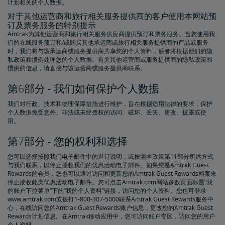
计划相关的个人数据。
对于其他运营商和旅行相关服务提供商的客户使用本网站预
订及票务服务的特别提示
Amtrak为其他运营商和旅行相关服务供应商提供预订和票务服务。当您使用我
们的在线服务预订和/或购买其他承运商或旅行相关服务提供商的产品或服务
时，我们将与该承运商或服务提供商共享您的个人资料，后者将根据他们的隐
私政策和惯例处理您的个人数据。有关其他运营商或服务提供商的隐私政策和
惯例的信息，请直接与该运营商或服务提供商联系。
第6部分 - 我们如何保护个人数据
我们对行政、技术和物理保障措施进行维护，旨在根据适用法律的要求，保护
个人数据免受意外、非法或未经授权的访问、破坏、丢失、更改、披露或使
用。
第7部分 - 您的权利和选择
您可以选择按照我们电子邮件中的退订说明，或按照本政策第11部分所述方式
与我们联系，以停止接收我们的优惠活动电子邮件。如果您是Amtrak Guest
Rewards的会员，您也可以通过访问和更新您的Amtrak Guest Rewards档案来
停止接收此类优惠活动电子邮件。您可点击Amtrak.com网站多数页面标题“我
的账户下拉菜单”下的“我的个人资料”链接，访问您的个人资料。您也可登录
www.amtrak.com或拨打1-800-307-5000联系Amtrak Guest Rewards服务中
心，在线访问您的Amtrak Guest Rewards账户信息，更改您的Amtrak Guest
Rewards计划信息。在Amtrak移动应用中，您可访问账户专区，访问您的用户
个人资料。