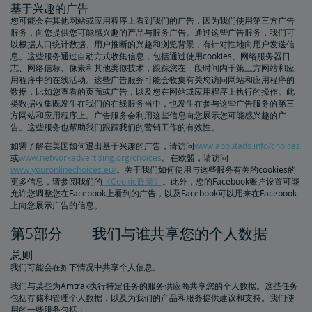
基于兴趣的广告
您可能会在其他网站或应用程序上看到我们的广告，因为我们使用第三方广告
服务，向您提供您可能感兴趣的产品与服务广告。通过这些广告服务，我们可
以根据人口统计数据、用户推断的兴趣和浏览背景，有针对性地向用户发送信
息。这些服务通过自动方式收集信息，包括通过使用cookies、网络服务器日
志、网络信标、像素和其他类似技术，跟踪您在一段时间内于第三方网站和应
用程序中的在线活动。这些广告服务可能会收集有关您访问网站和应用程序的
数据，比如您查看的页面或广告，以及您在网站或应用程序上执行的操作。此
类数据收集既发生在我们的在线服务当中，也发生在参与这些广告服务的第三
方网站和应用程序上。广告服务会利用这些信息向您展示您可能感兴趣的广
告。这些服务也帮助我们跟踪我们的营销工作的有效性。
如需了解在美国如何退出基于兴趣的广告，请访问
www.aboutads.info/choices
或
www.networkadvertising.org/choices
。在欧盟，请访问
www.youronlinechoices.eu/
。关于我们如何使用与这些服务有关的cookies的
更多信息，请参阅我们的
《Cookie政策》
。此外，您的Facebook账户设置可能
允许您调整您在Facebook上看到的广告，以及Facebook可以用来在Facebook
上向您展示广告的信息。
第5部分——我们与谁共享您的个人数据
总则
我们可能会在如下情况中共享个人信息。
我们与某些为Amtrak执行特定任务的服务供应商共享您的个人数据。这些任务
包括存储和管理个人数据，以及为我们的产品和服务提供建议和支持。我们使
用的一些服务包括：