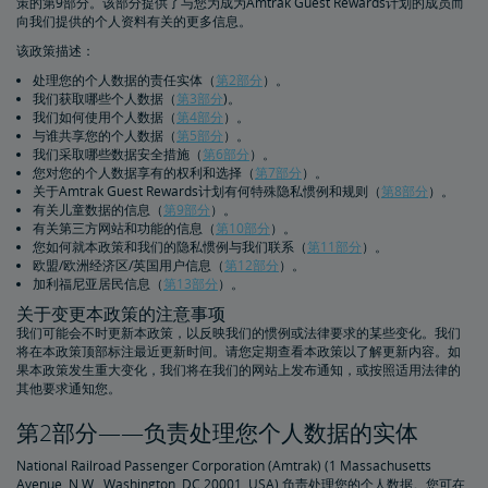
策的第9部分。该部分提供了与您为成为Amtrak Guest Rewards计划的成员而
购买旅行保险，保障安心出行
向我们提供的个人资料有关的更多信息。
该政策描述：
人身与财产安全
处理您的个人数据的责任实体（
第2部分
）。
我们获取哪些个人数据（
第3部分
)。
我们如何使用个人数据（
第4部分
）。
乘客身份识别
个人安全
加拿大跨境
下一代Acela列车车载安全系统
国际游客
与谁共享您的个人数据（
第5部分
）。
我们采取哪些数据安全措施（
第6部分
）。
您对您的个人数据享有的权利和选择（
第7部分
）。
Trails & Rails铁路计划
关于Amtrak Guest Rewards计划有何特殊隐私惯例和规则（
第8部分
）。
有关儿童数据的信息（
第9部分
）。
有关第三方网站和功能的信息（
第10部分
）。
您如何就本政策和我们的隐私惯例与我们联系（
第11部分
）。
私有列车车厢
欧盟/欧洲经济区/英国用户信息（
第12部分
）。
加利福尼亚居民信息（
第13部分
）。
私人列车车厢机械公告栏
关于变更本政策的注意事项
我们可能会不时更新本政策，以反映我们的惯例或法律要求的某些变化。我们
将在本政策顶部标注最近更新时间。请您定期查看本政策以了解更新内容。如
果本政策发生重大变化，我们将在我们的网站上发布通知，或按照适用法律的
其他要求通知您。
第2部分——负责处理您个人数据的实体
National Railroad Passenger Corporation​​​​​​​ (Amtrak) (1 Massachusetts
Avenue, N.W., Washington, DC 20001, USA) 负责处理您的个人数据。您可在