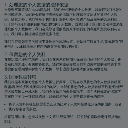
1. 处理您的个人数据的法律依据
当您购买车票或Amtrak商品时，我们会处理您的个人数据，以履行我们与您的
合同或关系。我们还会在征得您同意的情况下处理如下文所述的某些个人数
据。除此之外，我们将基于我们履行业务职能和改进产品及服务的合法利益，
出于第4部分所述的目的而处理您的个人数据。当我们基于我们的合法利益来处
理您的个人数据时，我们会采取合理的措施来平衡我们的利益和您的权利与自
由。我们可以根据请求提供更多信息。
我们在征得您同意的情况下处理您的地理位置。您始终可以在手机“常规设置”部
分的Amtrak移动应用程序的设置中关闭地理位置。
2. 保留您的个人资料
在规定或允许的范围内，我们会在关系存续期间保留我们获得的个人数据，并
会在此后为遵守有关财务报表、法律索赔或存档目的和适用时效的法律要求而
需要的合理期限内保留个人数据，除非适用法律要求的保留期限更短。
3. 国际数据转移
我们根据本政策对您的个人数据进行共享，可能会涉及将您的个人数据转移至
欧盟/欧洲经济区或英国以外的地区。当我们将您的个人数据转移至欧盟/欧洲经
济区或英国以外地区时，我们会在适用的例外情况下，或在法律规定的情况下
实施以下至少一项保障措施，以确保您的个人资料得到充分的保护:
将个人资料转移至欧盟委员会认为已对个人资料提供充分保障的国家，或者
执行标准合同条款。
根据适用法律，您有权按照上文第11部分所述，联系我们索取特定保障措施的
副本。