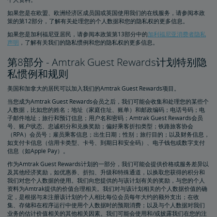
如果您是在欧盟、欧洲经济区成员国或英国使用我们的在线服务，请参阅本政
策的第12部分，了解有关处理您的个人数据和您的隐私权的更多信息。
如果您是加利福尼亚居民，请参阅本政策第13部分中的
加利福尼亚消费者隐私
声明
，了解有关我们的隐私惯例和您的隐私权的更多信息。
第8部分 - Amtrak Guest Rewards计划特别隐
私惯例和规则
美国和加拿大的居民可以加入我们的Amtrak Guest Rewards项目。
当您成为Amtrak Guest Rewards会员之后，我们可能会收集和处理您的某些个
人数据，比如您的姓名；地址（家庭住址、账单）和邮政编码；电话号码；电
子邮件地址；旅行和预订信息；用户名和密码；Amtrak Guest Rewards会员
号、账户状态、忠诚积分和兑换奖励；偏好乘客折扣类型；铁路旅客协会
（RPA）会员号；雇员乘客信息；出生日期；性别；旅行目的；以及财务信息，
如支付卡信息（信用卡类型、卡号、到期日和安全码）、电子钱包或数字支付
信息（如Apple Pay）。
作为Amtrak Guest Rewards计划的一部分，我们可能会提供价格或服务差异以
及其他经济奖励，如优惠券、折扣、升级和特殊通道，以换取您获得的积分和
我们对您个人数据的使用。我们向您提供的与该计划有关的奖励，与您的个人
资料为Amtrak提供的价值合理相关。我们对与该计划相关的个人数据价值的确
定，是根据与未注册该计划的个人相比每位会员每年大约的额外支出；在收
集、存储和在程序运行中使用个人数据时的预期消费；以及与个人数据对我们
业务的估计价值相关的其他相关因素。我们可能会使用和/或披露我们在您的注