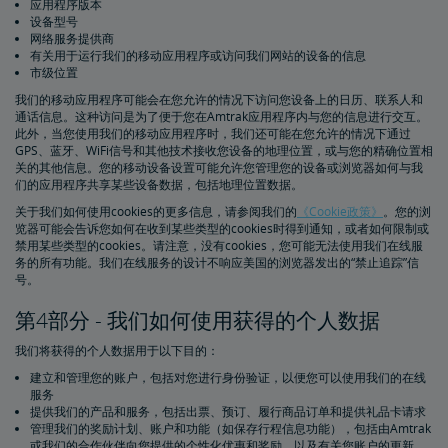
应用程序版本
设备型号
网络服务提供商
有关用于运行我们的移动应用程序或访问我们网站的设备的信息
市级位置
我们的移动应用程序可能会在您允许的情况下访问您设备上的日历、联系人和
通话信息。这种访问是为了便于您在Amtrak应用程序内与您的信息进行交互。
此外，当您使用我们的移动应用程序时，我们还可能在您允许的情况下通过
GPS、蓝牙、WiFi信号和其他技术接收您设备的地理位置，或与您的精确位置相
关的其他信息。您的移动设备设置可能允许您管理您的设备或浏览器如何与我
们的应用程序共享某些设备数据，包括地理位置数据。
关于我们如何使用cookies的更多信息，请参阅我们的
《Cookie政策》
。您的浏
览器可能会告诉您如何在收到某些类型的cookies时得到通知，或者如何限制或
禁用某些类型的cookies。请注意，没有cookies，您可能无法使用我们在线服
务的所有功能。我们在线服务的设计不响应美国的浏览器发出的“禁止追踪”信
号。
第4部分 - 我们如何使用获得的个人数据
我们将获得的个人数据用于以下目的：
建立和管理您的账户，包括对您进行身份验证，以便您可以使用我们的在线
服务
提供我们的产品和服务，包括出票、预订、履行商品订单和提供礼品卡请求
管理我们的奖励计划、账户和功能（如保存行程信息功能），包括由Amtrak
或我们的合作伙伴向您提供的个性化优惠和奖励，以及有关您账户的更新