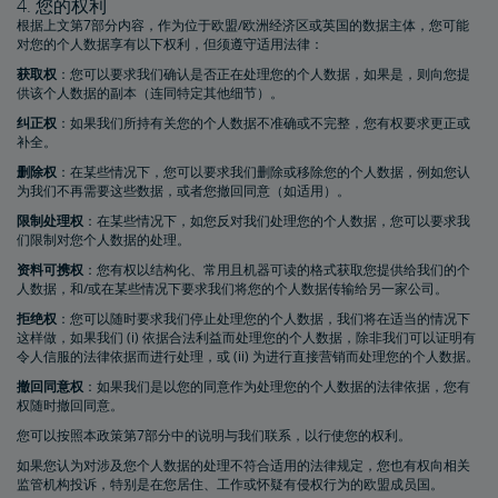
4. 您的权利
根据上文第7部分内容，作为位于欧盟/欧洲经济区或英国的数据主体，您可能
对您的个人数据享有以下权利，但须遵守适用法律：
获取权
：您可以要求我们确认是否正在处理您的个人数据，如果是，则向您提
供该个人数据的副本（连同特定其他细节）。
纠正权
：如果我们所持有关您的个人数据不准确或不完整，您有权要求更正或
补全。
删除权
：在某些情况下，您可以要求我们删除或移除您的个人数据，例如您认
为我们不再需要这些数据，或者您撤回同意（如适用）。
限制处理权
：在某些情况下，如您反对我们处理您的个人数据，您可以要求我
们限制对您个人数据的处理。
资料可携权
：您有权以结构化、常用且机器可读的格式获取您提供给我们的个
人数据，和/或在某些情况下要求我们将您的个人数据传输给另一家公司。
拒绝权
：您可以随时要求我们停止处理您的个人数据，我们将在适当的情况下
这样做，如果我们 (i) 依据合法利益而处理您的个人数据，除非我们可以证明有
令人信服的法律依据而进行处理，或 (ii) 为进行直接营销而处理您的个人数据。
撤回同意权
：如果我们是以您的同意作为处理您的个人数据的法律依据，您有
权随时撤回同意。
您可以按照本政策第7部分中的说明与我们联系，以行使您的权利。
如果您认为对涉及您个人数据的处理不符合适用的法律规定，您也有权向相关
监管机构投诉，特别是在您居住、工作或怀疑有侵权行为的欧盟成员国。