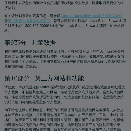
册过程中以及您作为该计划会员期间所收到的个人数据，以换取项目提供的经
济奖励。
有关该计划条款的更多信息，请参阅
Amtrak Guest Rewards项目条款和条件
。
您
可点击此处选择加入该项目
。您可以随时通过联系Amtrak Guest Rewards项
目服务中心1-800-307-5000终止您的Amtrak Guest Rewards项目中的会员资
格。
第9部分 - 儿童数据
我们的在线服务是为普通访问者设计的，不针对13岁以下的个人。我们不会有
意通过我们的在线服务收集13岁以下儿童的个人数据。如果您发现您的子女向
我们提供了个人信息，请使用本政策7部分中的详细信息联系我们，以便我们采
取措施删除此类信息。
第10部分 - 第三方网站和功能
请注意，本政策规定的Amtrak隐私惯例仅涉及我们在您使用在线服务时处理的
个人数据，不包括其他第三方网站、移动应用程序或其他来源。当您与其他网
站、移动应用程序或资源进行互动时，您应当查阅其隐私政策，这些隐私政策
说明了他们将如何处理您的个人数据。
为了给您提供方便和信息，我们的在线服务可能提供其他网站或服务（如社交
媒体平台）的链接，并且可能包括第三方功能，如应用程序、工具、小组件和
插件。这些第三方网站和服务可能独立运营。相关第三方的隐私惯例，包括他
们可能收集和使用的关于您的详细信息，均受到这些第三方的隐私声明约束，
我们强烈建议您查阅这些声明。如果任何链接的在线服务或第三方功能不是由