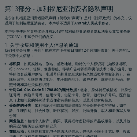
第13部分 - 加利福尼亚消费者隐私声明
这份加利福尼亚消费者隐私声明（简称为“声明”）是对《隐私政策》的补充，仅
适用于加利福尼亚消费者。本声明不适用于Amtrak人员或求职者。
本声明中使用的某些术语具有2018年加利福尼亚消费者隐私法案及其实施条例
（“CCPA”）中赋予它们的含义。
1. 关于收集和使用个人信息的通知
我们可能会收集（并且可能在本声明生效日期前12个月期间收集）关于您的以
下类别个人信息：
标识符
：如真实姓名、别名、邮政地址、独特的个人标识符（如设备标识
符；cookies、信标、像素标签、移动广告标识符和类似技术；客户编号、独
特的假名或用户别名；电话号码和其他形式的持久性或概率性标识符）、在
线标识符、互联网协议地址、电子邮件地址、账户名称、驾驶执照号码、护
照号码和其他类似标识符
针对Cal. Civ. Code § 1798.80的额外数据
：签名、身体特征或描述、州身份
证号码、保险单号码、信用卡号、借记卡号、教育、银行账户号码、医疗信
息（比如与您的特殊请求或住宿有关的信息）以及其他财务信息
受保护的分类
：加利福尼亚州或联邦法律规定的受保护分类的特征，如年
龄、生理性别、社会性别、医疗状况、残疾、公民身份、军人和退伍军人身
份等
商业信息
：包括个人财产，购买、获得或考虑获得的产品或服务，以及其他
购买或消费历史或倾向的记录
在线活动
：互联网和其他电子网络活动信息，包括但不限于浏览历史、搜索
历史，以及有关您与网站、应用程序或广告互动的信息