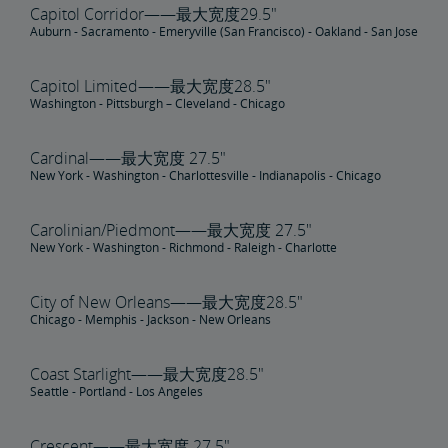
Capitol Corridor——最大宽度29.5"
Auburn - Sacramento - Emeryville (San Francisco) - Oakland - San Jose
预订行程的窍门
给资深乘客的提示
长途旅行小贴士
初次骑行者须知
Amtrak应用程序
Capitol Limited——最大宽度28.5"
购买旅行保险，保障安心出行
Washington - Pittsburgh – Cleveland - Chicago
人身与财产安全
Cardinal——最大宽度 27.5"
New York - Washington - Charlottesville - Indianapolis - Chicago
乘客身份识别
个人安全
加拿大跨境
下一代Acela列车车载安全系统
国际游客
Carolinian/Piedmont——最大宽度 27.5"
New York - Washington - Richmond - Raleigh - Charlotte
Trails & Rails铁路计划
City of New Orleans——最大宽度28.5"
私有列车车厢
Chicago - Memphis - Jackson - New Orleans
私人列车车厢机械公告栏
Coast Starlight——最大宽度28.5"
Seattle - Portland - Los Angeles
Crescent——最大宽度 27.5"