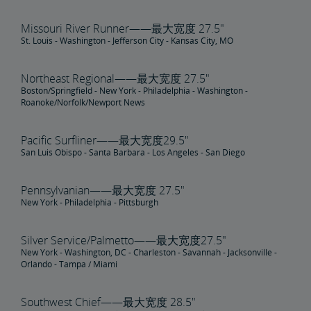
Missouri River Runner——最大宽度 27.5"
St. Louis - Washington - Jefferson City - Kansas City, MO
Northeast Regional——最大宽度 27.5"
Boston/Springfield - New York - Philadelphia - Washington -
Roanoke/Norfolk/Newport News
Pacific Surfliner——最大宽度29.5"
San Luis Obispo - Santa Barbara - Los Angeles - San Diego
Pennsylvanian——最大宽度 27.5"
New York - Philadelphia - Pittsburgh
Silver Service/Palmetto——最大宽度27.5"
New York - Washington, DC - Charleston - Savannah - Jacksonville -
Orlando - Tampa / Miami
Southwest Chief——最大宽度 28.5"