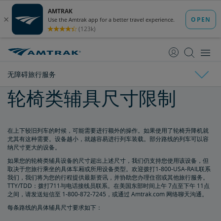
跳
跳
转
转
至
至
内
导
容
航
无障碍旅行服务
轮椅类辅具尺寸限制
车票预订
购买车票
车票指南
订票限制
无人陪伴的未成年人
重复和不可能的预订
关于日程安排和时刻表
更改和退款
在上下较旧列车的时候，可能需要进行额外的操作。如果使用了轮椅升降机就
尤其有这种需要。设备越小，就越容易进行列车装载。部分路线的列车可以容
纳尺寸更大的设备。
无障碍旅行服务
退款和取消
如何更改预订
如何取消预订
eVoucher
如何使用礼券
交通运输代金券
如果您的轮椅类辅具设备的尺寸超出上述尺寸，我们仍支持您使用该设备，但
取决于您旅行乘坐的具体车厢或所用设备类型。欢迎拨打1-800-USA-RAIL联系
为残障乘客预订车票
我们，我们将为您的行程提供最新资讯，并协助您办理住宿或其他旅行服务。
TTY/TDD：拨打711与电话接线员联系。在美国东部时间上午 7点至下午 11点
之间，请发送短信至 1-800-872-7245，或通过 Amtrak.com 网络聊天沟通。
服务性动物
每条路线的具体辅具尺寸要求如下：