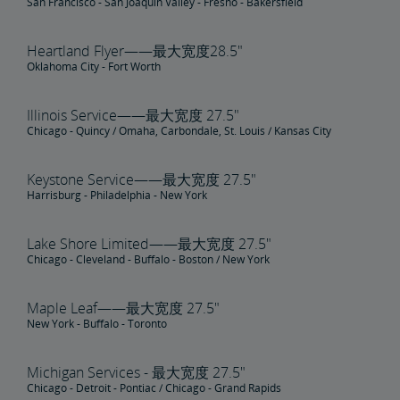
San Francisco - San Joaquin Valley - Fresno - Bakersfield
Heartland Flyer——最大宽度28.5"
Oklahoma City - Fort Worth
Illinois Service——最大宽度 27.5"
Chicago - Quincy / Omaha, Carbondale, St. Louis / Kansas City
Keystone Service——最大宽度 27.5"
Harrisburg - Philadelphia - New York
Lake Shore Limited——最大宽度 27.5"
Chicago - Cleveland - Buffalo - Boston / New York
Maple Leaf——最大宽度 27.5"
New York - Buffalo - Toronto
Michigan Services - 最大宽度 27.5"
Chicago - Detroit - Pontiac / Chicago - Grand Rapids