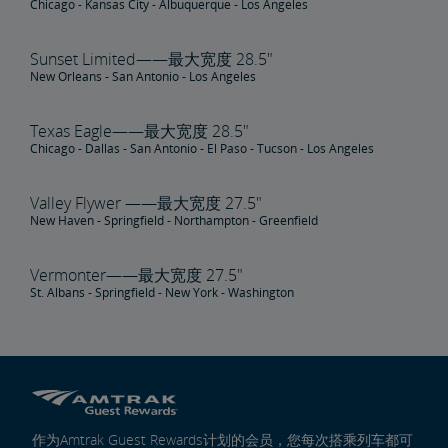
Chicago - Kansas City - Albuquerque - Los Angeles
Sunset Limited——最大宽度 28.5"
New Orleans - San Antonio - Los Angeles
Texas Eagle——最大宽度 28.5"
Chicago - Dallas - San Antonio - El Paso - Tucson - Los Angeles
Valley Flywer ——最大宽度 27.5"
New Haven - Springfield - Northampton - Greenfield
Vermonter——最大宽度 27.5"
St. Albans - Springfield - New York - Washington
作为Amtrak Guest Rewards计划的会员，您每次搭乘列车都可