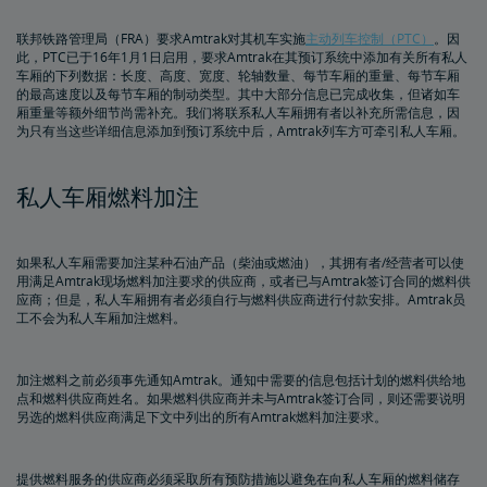
购买旅行保险，保障安心出行
联邦铁路管理局（FRA）要求Amtrak对其机车实施
主动列车控制（PTC）
。因
此，PTC已于16年1月1日启用，要求Amtrak在其预订系统中添加有关所有私人
人身与财产安全
车厢的下列数据：长度、高度、宽度、轮轴数量、每节车厢的重量、每节车厢
的最高速度以及每节车厢的制动类型。其中大部分信息已完成收集，但诸如车
厢重量等额外细节尚需补充。我们将联系私人车厢拥有者以补充所需信息，因
为只有当这些详细信息添加到预订系统中后，Amtrak列车方可牵引私人车厢。
乘客身份识别
个人安全
加拿大跨境
下一代Acela列车车载安全系统
国际游客
Trails & Rails铁路计划
私人车厢燃料加注
私有列车车厢
如果私人车厢需要加注某种石油产品（柴油或燃油），其拥有者/经营者可以使
用满足Amtrak现场燃料加注要求的供应商，或者已与Amtrak签订合同的燃料供
应商；但是，私人车厢拥有者必须自行与燃料供应商进行付款安排。Amtrak员
私人列车车厢机械公告栏
工不会为私人车厢加注燃料。
加注燃料之前必须事先通知Amtrak。通知中需要的信息包括计划的燃料供给地
点和燃料供应商姓名。如果燃料供应商并未与Amtrak签订合同，则还需要说明
另选的燃料供应商满足下文中列出的所有Amtrak燃料加注要求。
提供燃料服务的供应商必须采取所有预防措施以避免在向私人车厢的燃料储存