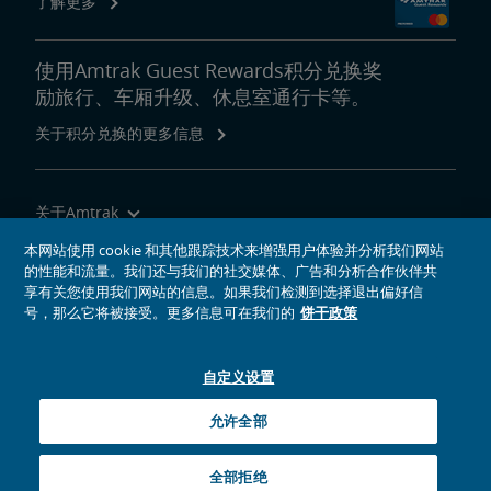
了解更多
使用Amtrak Guest Rewards积分兑换奖
励旅行、车厢升级、休息室通行卡等。
关于积分兑换的更多信息
关于Amtrak
乘坐Amtrak列车旅行
本网站使用 cookie 和其他跟踪技术来增强用户体验并分析我们网站
的性能和流量。我们还与我们的社交媒体、广告和分析合作伙伴共
网站工具
享有关您使用我们网站的信息。如果我们检测到选择退出偏好信
号，那么它将被接受。更多信息可在我们的
饼干政策
自定义设置
社交媒体偶像
Amtrak的Facebook主页将在新窗口中打开
Amtrak的Twitter主页将在新窗口中打开
Amtrak的Instagram主页将在新窗口中打开
Amtrak的Linkedin主页将在新窗口中打开
Amtrak的YouTube主页将在新窗口中打开
Pinterest将在新窗口中打开
允许全部
© 2026
National Railroad Passenger Corporation
全部拒绝