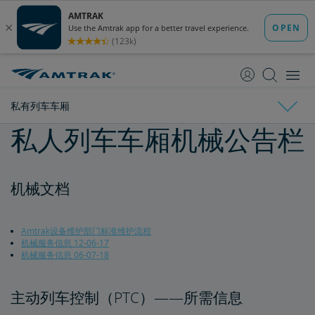
跳
跳
转
转
至
至
内
导
容
航
私有列车车厢
私人列车车厢机械公告栏
车票预订
购买车票
车票指南
订票限制
无人陪伴的未成年人
重复和不可能的预订
关于日程安排和时刻表
更改和退款
机械文档
退款和取消
如何更改预订
如何取消预订
eVoucher
如何使用礼券
交通运输代金券
无障碍旅行服务
Amtrak设备维护部门标准维护流程
机械服务信息 12-06-17
为残障乘客预订车票
服务性动物
Amtrak联程巴士和无障碍服务
轮椅类辅具
残障乘客用餐服务
车站无障碍设施
与同伴/看护一同旅行
无障碍旅行请求
氧气设备
无歧视政策
计划和预订提示
机械服务信息 06-07-18
预订行程的窍门
给资深乘客的提示
长途旅行小贴士
初次骑行者须知
Amtrak应用程序
主动列车控制（PTC）——所需信息