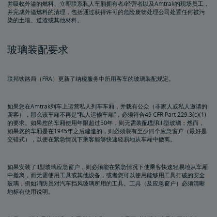
并吸收外溢的燃料、立即联系私人车厢拥有者/经营者以及Amtrak的现场员工，
并完成外溢燃料的清理，包括通过获得许可的危险废物处理公司处置任何被污
染的土壤、道渣或其他材料。
玻璃装配要求
联邦铁路局（FRA）更新了纳税服务中所用客车的玻璃装配规定。
如果您在Amtrak列车上运营私人列车车厢，并载有公众（非家人或私人邀请的
宾客），那么该车厢不再是“私人运输车厢”，必须符合49 CFR Part 229.3(c)(1)
的要求。如果您的车厢使用年限超过50年，则无需装配I型和II型玻璃；然而，
如果您的车厢是在1945年之后建造的，则必须装有至少四个应急窗户（最好是
交错式），以便在紧急情况下乘客能够快速轻易地从车厢中撤离。
如果安装了II型玻璃应急窗户，则必须能在紧急情况下使乘客快速轻易地从车厢
中撤离，而无需使用工具或其他设备，或者您可以使用能够用工具打破的安全
玻璃，例如消防员对汽车挡风玻璃所用的工具。工具（及应急窗户）必须清晰
地标有使用说明。