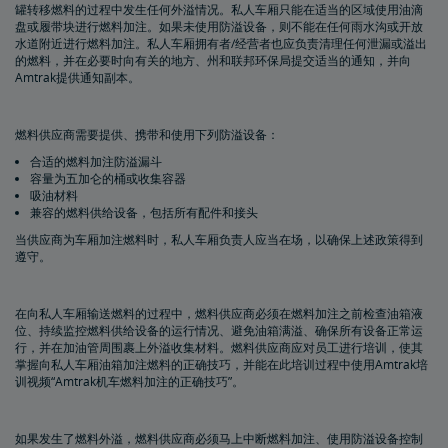
罐转移燃料的过程中发生任何外溢情况。私人车厢只能在适当的区域使用油滴
盘或履带块进行燃料加注。如果未使用防溢设备，则不能在任何雨水沟或开放
水道附近进行燃料加注。私人车厢拥有者/经营者也应负责清理任何泄漏或溢出
的燃料，并在必要时向有关的地方、州和联邦环保局提交适当的通知，并向
Amtrak提供通知副本。
燃料供应商需要提供、携带和使用下列防溢设备：
合适的燃料加注防溢漏斗
容量为五加仑的桶或收集容器
吸油材料
兼容的燃料供给设备，包括所有配件和接头
当供应商为车厢加注燃料时，私人车厢负责人应当在场，以确保上述政策得到
遵守。
在向私人车厢输送燃料的过程中，燃料供应商必须在燃料加注之前检查油箱液
位、持续监控燃料供给设备的运行情况、避免油箱满溢、确保所有设备正常运
行，并在加油管周围裹上外溢收集材料。燃料供应商应对员工进行培训，使其
掌握向私人车厢油箱加注燃料的正确技巧，并能在此培训过程中使用Amtrak培
训视频“Amtrak机车燃料加注的正确技巧”。
如果发生了燃料外溢，燃料供应商必须马上中断燃料加注、使用防溢设备控制