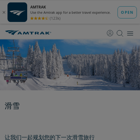
跳
跳
转
转
至
至
内
导
容
航
滑雪
让我们一起规划您的下一次滑雪旅行