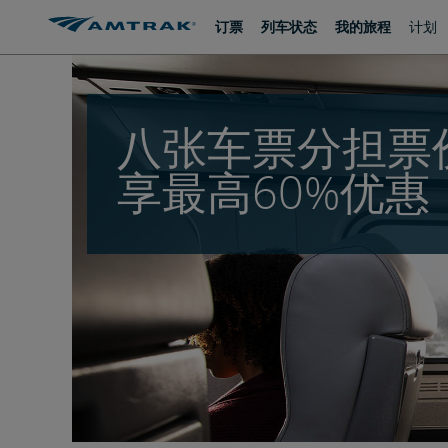
跳
跳
订票
列车状态
我的旅程
计划
转
转
至
至
内
导
容
航
八张车票分担票
享最高60%优惠