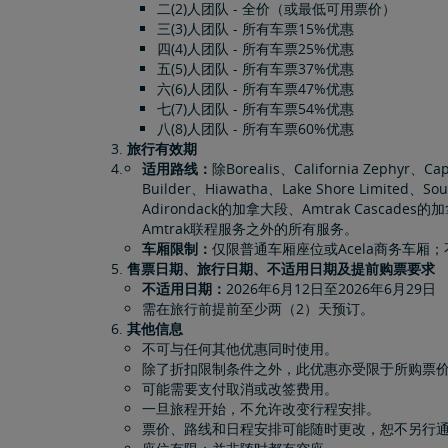
二(2)人团队 - 全价（或最低可用票价）
三(3)人团队 - 所有车票15%优惠
四(4)人团队 - 所有车票25%优惠
五(5)人团队 - 所有车票37%优惠
六(6)人团队 - 所有车票47%优惠
七(7)人团队 - 所有车票54%优惠
八(8)人团队 - 所有车票60%优惠
旅行有效期
适用路线：
除Borealis、California Zephyr、Cap
Builder、Hiawatha、Lake Shore Limited、S
Adirondack的加拿大段、Amtrak Cascades的加拿大
Amtrak联程服务之外的所有服务。
车厢限制：
仅限普通车厢座位或Acela商务车厢
售票日期、旅行日期、不适用日期及提前购票要求
不适用日期：
2026年6月12日至2026年6月29日
需在旅行前提前至少两（2）天预订。
其他信息
不可与任何其他优惠同时使用。
除了折扣限制条件之外，此优惠亦受限于所购票
可能需要支付取消或改签费用。
一旦旅程开始，不允许改变行程安排。
票价、路线和日程安排可能随时更改，恕不另行