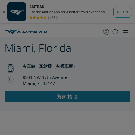
跳
跳
转
转
至
至
内
导
容
航
Miami, Florida
火车站 - 车站楼（带候车室）
8303 NW 37th Avenue
Miami, FL 33147
方向指引