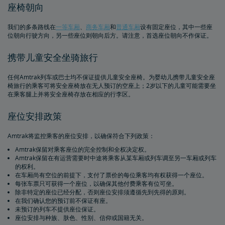
座椅朝向
我们的多条路线在
一等车厢
、
商务车厢
和
普通车厢
设有固定座位，其中一些座
位朝向行驶方向，另一些座位则朝向后方。请注意，首选座位朝向不作保证。
携带儿童安全坐骑旅行
任何Amtrak列车或巴士均不保证提供儿童安全座椅。为婴幼儿携带儿童安全座
椅旅行的乘客可将安全座椅放在无人预订的空座上；2岁以下的儿童可能需要坐
在乘客腿上并将安全座椅存放在相应的行李区。
座位安排政策
Amtrak将监控乘客的座位安排，以确保符合下列政策：
Amtrak保留对乘客座位的完全控制和全权决定权。
Amtrak保留在有运营需要时中途将乘客从某车厢或列车调至另一车厢或列车
的权利。
在车厢尚有空位的前提下，支付了票价的每位乘客均有权获得一个座位。
每张车票只可获得一个座位，以确保其他付费乘客有位可坐。
除非特定的座位已经分配，否则座位安排须遵循先到先得的原则。
在我们确认您的预订前不保证有座。
未预订的列车不提供座位保证。
座位安排与种族、肤色、性别、信仰或国籍无关。