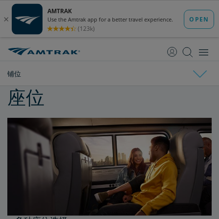
跳
跳
转
转
至
至
内
导
容
航
铺位
座位
铺位
单间铺位
座位
车上用餐
传统餐饮
灵活餐饮
茶点车厢
Acela餐饮
特殊菜单与特殊饮食要求
个人食物、饮料及药品
行李信息和服务