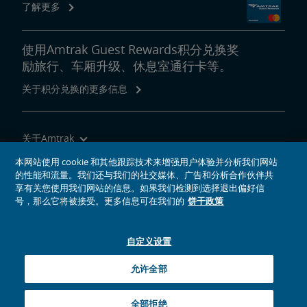
了解更多
使用Amtrak Guest Rewards积分兑换奖
励旅行、车厢升级、休息室通行卡等。
关于积分兑换的更多信息
关于Amtrak
乘坐Amtrak列车旅行
本网站使用 cookie 和其他跟踪技术来增强用户体验并分析我们网站
的性能和流量。我们还与我们的社交媒体、广告和分析合作伙伴共
网站工具
享有关您使用我们网站的信息。如果我们检测到选择退出偏好信
号，那么它将被接受。更多信息可在我们的
饼干政策
自定义设置
社交媒体偶像
Amtrak的Facebook主页将在新窗口中打开
Amtrak的Twitter主页将在新窗口中打开
Amtrak的Instagram主页将在新窗口中打开
Amtrak的Linkedin主页将在新窗口中打开
Amtrak的YouTube主页将在新窗口中打开
Pinterest将在新窗口中打开
允许全部
© 2026
National Railroad Passenger Corporation
全部拒绝