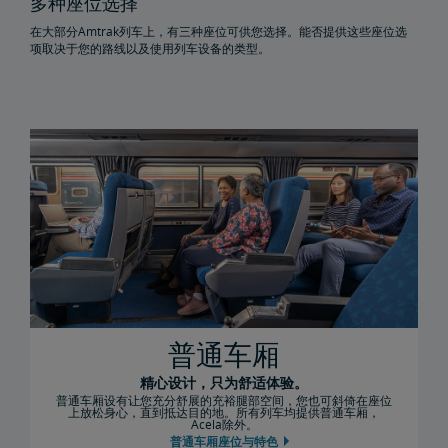
多种座位选择
随身行李
托运行李
特殊物品
行李违禁物品
申报遗失物品
行李责任范围限制
行李打包
车站行李服务
托运行李中的枪械
旅行中可用无线网络
在大部分Amtrak列车上，有三种座位可供您选择。能否提供这些座位选
项取决于您的路线以及使用列车设备的类型。
携带宠物上车
携自行车同行
自行车服务常见问答
普通车厢
精心设计，只为舒适体验。
普通车厢设有让您充分舒展的充裕腿部空间，您也可斜倚在座位
上放松身心，直到抵达目的地。所有列车均提供普通车厢，
Acela除外。
普通车厢座位与特色