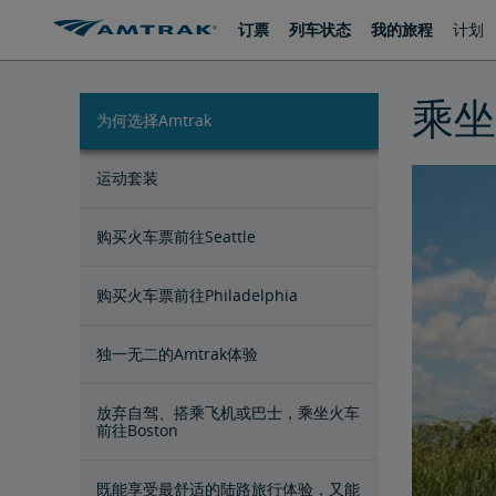
跳
跳
订票
列车状态
我的旅程
计划
转
转
至
至
内
导
容
航
乘坐
为何选择Amtrak
运动套装
购买火车票前往Seattle
购买火车票前往Philadelphia
独一无二的Amtrak体验
放弃自驾、搭乘飞机或巴士，乘坐火车
前往Boston
既能享受最舒适的陆路旅行体验，又能