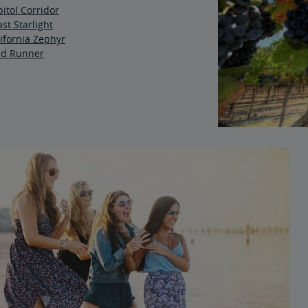
itol Corridor
st Starlight
ifornia Zephyr
ld Runner