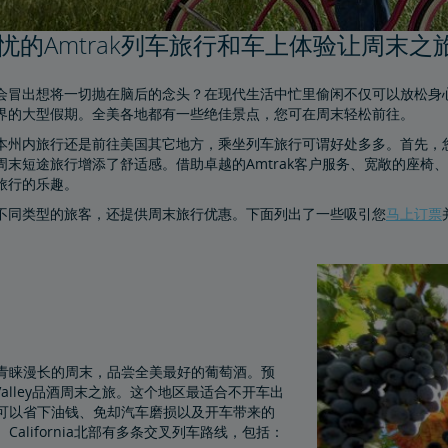
忧的Amtrak列车旅行和车上体验让周末之
会冒出想将一切抛在脑后的念头？在现代生活中忙里偷闲不仅可以放松身
界的大型假期。全美各地都有一些绝佳景点，您可在周末轻松前往。
本州内旅行还是前往美国其它地方，乘坐列车旅行可谓好处多多。首先，
周末短途旅行增添了舒适感。借助卓越的Amtrak客户服务、宽敞的座
旅行的乐趣。
不同类型的旅客，还提供周末旅行优惠。下面列出了一些吸引您
马上订票
青睐漫长的周末，品尝全美最好的葡萄酒。预
 Valley品酒周末之旅。这个地区最适合不开车出
可以省下油钱、免却汽车磨损以及开车带来的
California北部有多条交叉列车路线，包括：