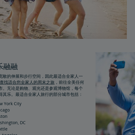
乐融融
宽敞的伸展和步行空间，因此最适合全家人一
查找适合您全家人的周末之旅
，前往全美任何
市。无论是购物、观光还是参观博物馆，每个
得其乐。最适合全家人旅行的部分城市包括：
w York City
icago
ston
shington, DC
ttle