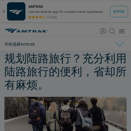
跳
跳
转
转
至
至
内
导
容
航
为何选择Amtrak
规划陆路旅行？充分利用
为何选择Amtrak
陆路旅行的便利，省却所
运动套装
有麻烦。
购买火车票前往Seattle
购买火车票前往Philadelphia
独一无二的Amtrak体验