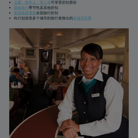
儿童、老年人、军人等
可享受折扣票价
团体旅行
季节性及其他折扣
美国铁路通票
全国旅行折扣
购买火车票前往Baltimore
向计划游览多个城市的旅行者推出的
多城市车票
乘坐Amtrak列车，畅游美国
购买火车票前往Los Angeles
购买火车票前往Wilmington
购买火车票前往Portland, Oregon