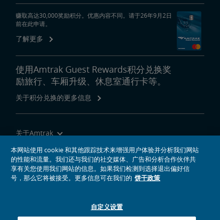
赚取高达30,000奖励积分。优惠内容不同。请于26年9月2日
前在此申请。
了解更多
使用Amtrak Guest Rewards积分兑换奖
励旅行、车厢升级、休息室通行卡等。
关于积分兑换的更多信息
关于Amtrak
乘坐Amtrak列车旅行
本网站使用 cookie 和其他跟踪技术来增强用户体验并分析我们网站
的性能和流量。我们还与我们的社交媒体、广告和分析合作伙伴共
网站工具
享有关您使用我们网站的信息。如果我们检测到选择退出偏好信
号，那么它将被接受。更多信息可在我们的
饼干政策
自定义设置
社交媒体偶像
Amtrak的Facebook主页将在新窗口中打开
Amtrak的Twitter主页将在新窗口中打开
Amtrak的Instagram主页将在新窗口中打开
Amtrak的Linkedin主页将在新窗口中打开
Amtrak的YouTube主页将在新窗口中打开
Pinterest将在新窗口中打开