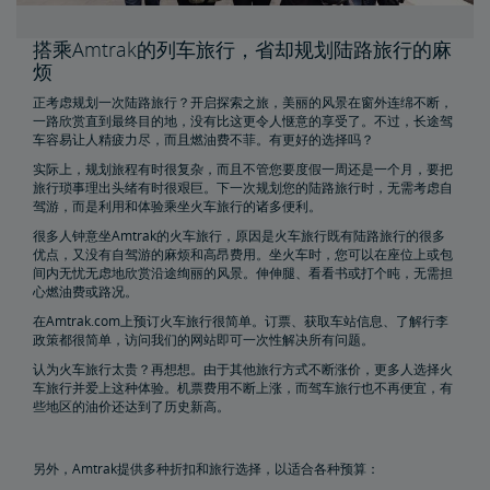
放弃自驾、搭乘飞机或巴士，乘坐火车前往Boston
搭乘Amtrak的列车旅行，省却规划陆路旅行的麻
烦
既能享受最舒适的陆路旅行体验，又能避免各种麻烦
正考虑规划一次陆路旅行？开启探索之旅，美丽的风景在窗外连绵不断，
一路欣赏直到最终目的地，没有比这更令人惬意的享受了。不过，长途驾
浪漫周末列车之旅
车容易让人精疲力尽，而且燃油费不菲。有更好的选择吗？
实际上，规划旅程有时很复杂，而且不管您要度假一周还是一个月，要把
旅行琐事理出头绪有时很艰巨。下一次规划您的陆路旅行时，无需考虑自
尽情享受您的下一次周末假期
驾游，而是利用和体验乘坐火车旅行的诸多便利。
很多人钟意坐Amtrak的火车旅行，原因是火车旅行既有陆路旅行的很多
搭乘Amtrak列车深入探索美国
优点，又没有自驾游的麻烦和高昂费用。坐火车时，您可以在座位上或包
间内无忧无虑地欣赏沿途绚丽的风景。伸伸腿、看看书或打个盹，无需担
心燃油费或路况。
购买火车票前往Chicago, IL
在Amtrak.com上预订火车旅行很简单。订票、获取车站信息、了解行李
政策都很简单，访问我们的网站即可一次性解决所有问题。
购买火车票前往NYC
认为火车旅行太贵？再想想。由于其他旅行方式不断涨价，更多人选择火
车旅行并爱上这种体验。机票费用不断上涨，而驾车旅行也不再便宜，有
些地区的油价还达到了历史新高。
购买火车票前往DC
另外，Amtrak提供多种折扣和旅行选择，以适合各种预算：
购买火车票前往Boston