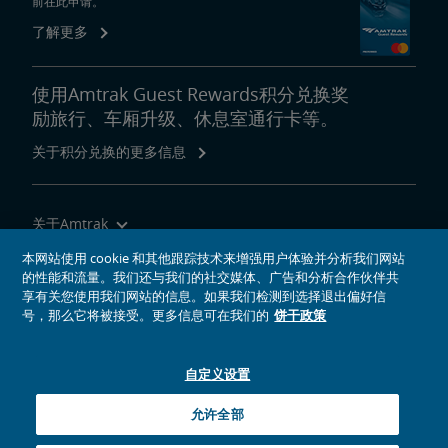
前在此申请。
了解更多
使用Amtrak Guest Rewards积分兑换奖
励旅行、车厢升级、休息室通行卡等。
关于积分兑换的更多信息
关于Amtrak
乘坐Amtrak列车旅行
本网站使用 cookie 和其他跟踪技术来增强用户体验并分析我们网站
的性能和流量。我们还与我们的社交媒体、广告和分析合作伙伴共
网站工具
享有关您使用我们网站的信息。如果我们检测到选择退出偏好信
号，那么它将被接受。更多信息可在我们的
饼干政策
自定义设置
社交媒体偶像
Amtrak的Facebook主页将在新窗口中打开
Amtrak的Twitter主页将在新窗口中打开
Amtrak的Instagram主页将在新窗口中打开
Amtrak的Linkedin主页将在新窗口中打开
Amtrak的YouTube主页将在新窗口中打开
Pinterest将在新窗口中打开
允许全部
© 2026
National Railroad Passenger Corporation