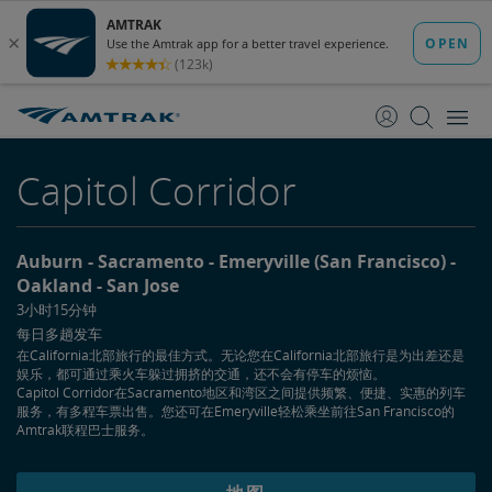
跳
跳
转
转
至
至
内
导
容
航
Capitol Corridor
Auburn
Sacramento
Emeryville (San Francisco)
Oakland
San Jose
3小时15分钟
每日多趟发车
在California北部旅行的最佳方式。无论您在California北部旅行是为出差还是
娱乐，都可通过乘火车躲过拥挤的交通，还不会有停车的烦恼。
Capitol Corridor在Sacramento地区和湾区之间提供频繁、便捷、实惠的列车
服务，有多程车票出售。您还可在Emeryville轻松乘坐前往San Francisco的
Amtrak联程巴士服务。