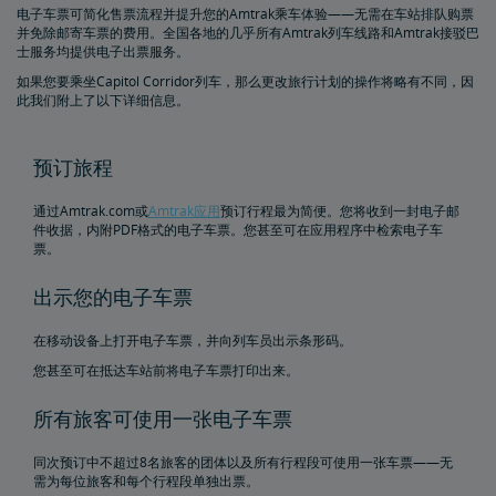
电子车票可简化售票流程并提升您的Amtrak乘车体验——无需在车站排队购票
订票限制
并免除邮寄车票的费用。全国各地的几乎所有Amtrak列车线路和Amtrak接驳巴
士服务均提供电子出票服务。
无人陪伴的未成年人
如果您要乘坐Capitol Corridor列车，那么更改旅行计划的操作将略有不同，因
此我们附上了以下详细信息。
重复和不可能的预订
预订旅程
关于日程安排和时刻表
通过Amtrak.com或
Amtrak应用
预订行程最为简便。您将收到一封电子邮
件收据，内附PDF格式的电子车票。您甚至可在应用程序中检索电子车
票。
出示您的电子车票
在移动设备上打开电子车票，并向列车员出示条形码。
您甚至可在抵达车站前将电子车票打印出来。
所有旅客可使用一张电子车票
同次预订中不超过8名旅客的团体以及所有行程段可使用一张车票——无
需为每位旅客和每个行程段单独出票。