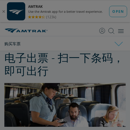
跳
跳
转
转
至
至
内
导
容
航
购买车票
电子出票 - 扫一下条码，
购买车票
即可出行
关于车票
取票
电子车票
车票指南