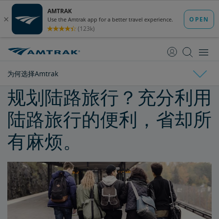
跳
跳
转
转
至
至
内
导
容
航
为何选择Amtrak
规划陆路旅行？充分利用
为何选择Amtrak
陆路旅行的便利，省却所
运动套装
有麻烦。
购买火车票前往Seattle
购买火车票前往Philadelphia
独一无二的Amtrak体验