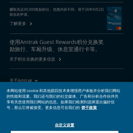
赚取高达30,000奖励积分。优惠内容不同。请于26年9月2日
前在此申请。
了解更多
使用Amtrak Guest Rewards积分兑换奖
励旅行、车厢升级、休息室通行卡等。
关于积分兑换的更多信息
关于Amtrak
乘坐Amtrak列车旅行
本网站使用 cookie 和其他跟踪技术来增强用户体验并分析我们网站
的性能和流量。我们还与我们的社交媒体、广告和分析合作伙伴共
网站工具
享有关您使用我们网站的信息。如果我们检测到选择退出偏好信
号，那么它将被接受。更多信息可在我们的
饼干政策
自定义设置
社交媒体偶像
Amtrak的Facebook主页将在新窗口中打开
Amtrak的Twitter主页将在新窗口中打开
Amtrak的Instagram主页将在新窗口中打开
Amtrak的Linkedin主页将在新窗口中打开
Amtrak的YouTube主页将在新窗口中打开
Pinterest将在新窗口中打开