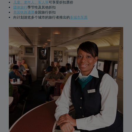
儿童、老年人、军人等
可享受折扣票价
团体旅行
季节性及其他折扣
美国铁路通票
全国旅行折扣
购买火车票前往Baltimore
向计划游览多个城市的旅行者推出的
多城市车票
乘坐Amtrak列车，畅游美国
购买火车票前往Los Angeles
购买火车票前往Wilmington
购买火车票前往Portland, Oregon