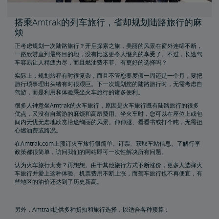
放弃自驾、搭乘飞机或巴士，乘坐火车前往Boston
搭乘Amtrak的列车旅行，省却规划陆路旅行的麻
烦
既能享受最舒适的陆路旅行体验，又能避免各种麻烦
正考虑规划一次陆路旅行？开启探索之旅，美丽的风景在窗外连绵不断，
一路欣赏直到最终目的地，没有比这更令人惬意的享受了。不过，长途驾
浪漫周末列车之旅
车容易让人精疲力尽，而且燃油费不菲。有更好的选择吗？
实际上，规划旅程有时很复杂，而且不管您要度假一周还是一个月，要把
旅行琐事理出头绪有时很艰巨。下一次规划您的陆路旅行时，无需考虑自
尽情享受您的下一次周末假期
驾游，而是利用和体验乘坐火车旅行的诸多便利。
很多人钟意坐Amtrak的火车旅行，原因是火车旅行既有陆路旅行的很多
搭乘Amtrak列车深入探索美国
优点，又没有自驾游的麻烦和高昂费用。坐火车时，您可以在座位上或包
间内无忧无虑地欣赏沿途绚丽的风景。伸伸腿、看看书或打个盹，无需担
心燃油费或路况。
购买火车票前往Chicago, IL
在Amtrak.com上预订火车旅行很简单。订票、获取车站信息、了解行李
政策都很简单，访问我们的网站即可一次性解决所有问题。
购买火车票前往NYC
认为火车旅行太贵？再想想。由于其他旅行方式不断涨价，更多人选择火
车旅行并爱上这种体验。机票费用不断上涨，而驾车旅行也不再便宜，有
些地区的油价还达到了历史新高。
购买火车票前往DC
另外，Amtrak提供多种折扣和旅行选择，以适合各种预算：
购买火车票前往Boston