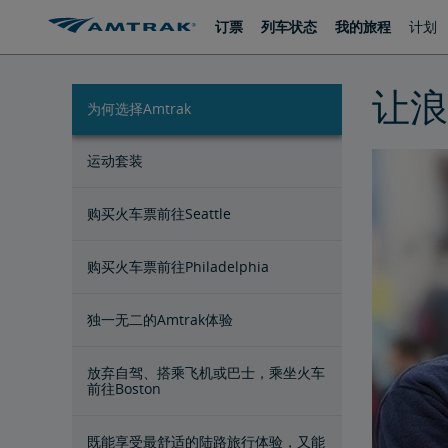
跳
跳
订票
列车状态
我的旅程
计划
转
转
至
至
内
导
容
航
让浪
为何选择Amtrak
运动套装
购买火车票前往Seattle
购买火车票前往Philadelphia
独一无二的Amtrak体验
放弃自驾、搭乘飞机或巴士，乘坐火车
前往Boston
既能享受最舒适的陆路旅行体验，又能