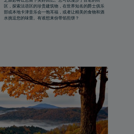
区，探索法语区的珍贵建筑物，在世界知名的爵士俱乐
部或本地卡津音乐会一饱耳福，或者让精美的食物和酒
水挑逗您的味蕾。有谁想来份带馅煎饼？