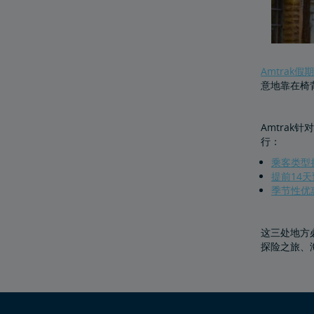
Amtrak
意地靠在椅
Amtra
行：
乘客类型
提前14天预订
季节性优
这三处地方
探险之旅、