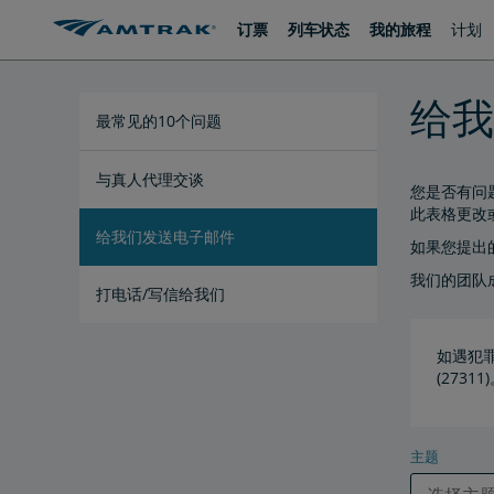
跳
跳
订票
列车状态
我的旅程
计划
转
转
至
至
内
导
容
航
给我
最常见的10个问题
与真人代理交谈
您是否有问
此表格更改
给我们发送电子邮件
如果您提出
我们的团队
打电话/写信给我们
如遇犯罪
(27311
主题