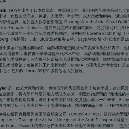
alk
, 1979年出生于日本岐阜市，在美国长大，其创作的艺术作品融合
小说、女权主义理论、神话、人类学、考古学、东方宗教和时尚，通过绘
世界。她的巨大数字投影装置“Floating World of the Cloud Quilt”
rom the Empathic Universe将在纽瓦克艺术博物馆展出，将持续到
个城市的三座公共纪念碑委托制作，分别献给Coretta Scott King（亚特兰大
insberg（洛杉矶），由Hulu流媒体服务支持。Saya Woolfalk的代表作是Le
alk在整个美国和亚洲的博物馆、画廊和其他空间展示了多媒体作品和表演
特金斯博物馆；俄亥俄州辛辛那提当代艺术中心；马萨诸塞州阿默斯特米德
尔顿艺术博物馆；弗吉尼亚州诺福克克莱斯勒艺术博物馆；纽约雪城埃弗
艺术博物馆；哈莱姆的工作室博物馆；MoMA PS现代艺术博物馆1; 芝
术中心； 纽约Performa09和许多其他地方的群展。
ayed
是一位艺术家和作家，他为创作的风景画创作了短篇小说，这些风景
结合起来，将内部和外部的地方感联系起来，创造出她所谓的 "无地性的
词汇来制作视觉叙事，讲述不可靠的口述历史并预示着另一种未来。Elsa
由自主地从一个大洲到另一个大洲的移动，携带的物品不多，但有很多故
括在纽瓦克机场为美国联合航空公司（United Airlines）进行的
ing Lines: Tracing the Artistic Lineage of the Arab Dis
d the True。Elsayed 的作品还在美国和国际各地的画廊和机构展出，包括 第12