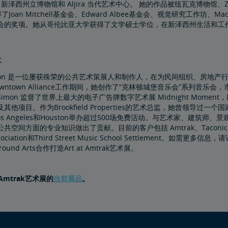
ms、新泽西州立博物馆和 Aljira 当代艺术中心。 她的作品被纽瓦克博物
获得了Joan Mitchell基金会、Edward Albee基金会、视觉研究工
的奖项。她从哥伦比亚大学获得了文学硕士学位，在新泽西州生活和工作。El
长
Simon 是一位屡获殊荣的公共艺术策展人和制作人，在为民间组织、房地
wntown Alliance工作期间，她创作了“克林顿城堡音乐会”系列音
imon 监督了世界上最大的电子广告牌数字艺术展 Midnight Momen
其他项目。作为Brookfield Properties的艺术总监，她曾领导过
、Los Angeles和Houston举办超过500场免费活动。与艺术家、
间方面的专业知识做出了贡献。目前的客户包括 Amtrak、Taconic Partners、Hu
sociation和Third Street Music School Settlement。如需更多信息
round Arts合作打造Art at Amtrak艺术展。
t Amtrak艺术展的
当前展品
。