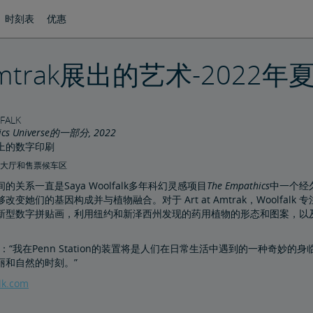
时刻表
优惠
mtrak展出的艺术-2022
FALK
ics Universe的一部分, 2022
上的数字印刷
形大厅和售票候车区
的关系一直是Saya Woolfalk多年科幻灵感项目
The Empathics
中一个经
改变她们的基因构成并与植物融合。对于 Art at Amtrak，Woolf
新型数字拼贴画，利用纽约和新泽西州发现的药用植物的形态和图案，以
lk 说：“我在Penn Station的装置将是人们在日常生活中遇到的一种
丽和自然的时刻。”
lk.com