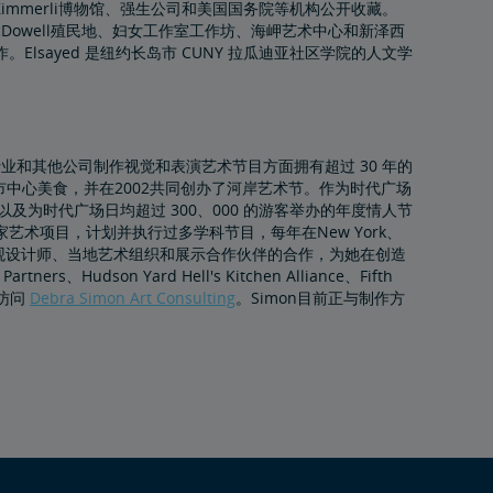
馆、Zimmerli博物馆、强生公司和美国国务院等机构公开收藏。
作坊、MacDowell殖民地、妇女工作室工作坊、海岬艺术中心和新泽西
sayed 是纽约长岛市 CUNY 拉瓜迪亚社区学院的人文学
产行业和其他公司制作视觉和表演艺术节目方面拥有超过 30 年的
乐会，市中心美食，并在2002共同创办了河岸艺术节。作为时代广场
t，以及为时代广场日均超过 300、000 的游客举办的年度情人节
一个国家艺术项目，计划并执行过多学科节目，每年在New York、
建筑师、景观设计师、当地艺术组织和展示合作伙伴的合作，为她在创造
dson Yard Hell's Kitchen Alliance、Fifth
，请访问
Debra Simon Art Consulting
。Simon目前正与制作方