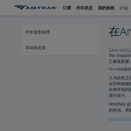
跳
跳
订票
列车状态
我的旅程
计划
转
转
至
至
内
导
容
航
在A
列车登车程序
车站休息室
SAYA WOOL
The Empath
乙烯基胶膜
购买单次休息室通行卡
Penn车站圆
人与自然之间
女性种族能够
自然环境的
进行设计。
Woolfa
的休息、美
sayawoolfa