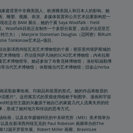
了她家庭背景中非裔美国人、欧洲裔美国人和日本人的影响。她
画、雕塑、视频、表演、多媒体装置和公共艺术品重新构想一
现在正在 BAM 展出，她的个展 Saya Woolfalk：Field
12月31日。Woolfalk目前正在制作一个多部分装置，由宾夕法尼亚艺
）；Marjorie Stoneman Douglas（迈阿密）和Ruth
slie Tonkonow艺术品+项目。
，包括在新泽西州纽瓦克艺术博物馆的个展：密苏里州堪萨斯城的
艺术博物馆；乔治亚州萨凡纳的SCAD艺术博物馆；内布拉斯
森艺术博物馆等。她还参加了布鲁克林博物馆； 洛杉矶福勒博
加哥当代艺术博物馆； 休斯顿当代艺术博物馆；旧金山Yerba
画采取叙事绘画、印刷品和装置的形式。她的作品将散居的
神话图片"。这些寓言式的景观使用植根于制图学、漫画和宇宙
yed对这些主题的兴趣源于她自己的家庭几代人流离失所的经
事，形成了她对地方和传说的思考方式。
大型现场绘画，以及在华盛顿特区的中东研究所（MEI）美术馆举办
aspora”展览； 以及在新泽西州纽瓦克的 Paul Robeson 画廊举办的The
届开罗双年展、Robert Miller 画廊、BravinLee