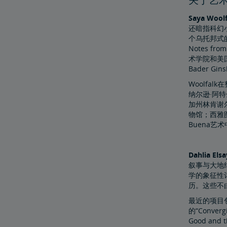
Saya Woolf
还暗指科幻
个乌托邦式的移情
Notes f
术学院和美国三
Bader G
Woolf
纳尔逊·阿
加州林肯谢
物馆；西雅图
Buena艺
Dahlia Els
叙事与大地
学的象征性
历。这些不
最近的项目包
的“Converg
Good an