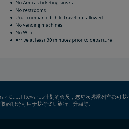
No Amtrak ticketing kiosks
No restrooms
Unaccompanied child travel not allowed
No vending machines
No WiFi
Arrive at least 30 minutes prior to departure
rak Guest Rewards计划的会员，您每次搭乘列车都可获
赚取的积分可用于获得奖励旅行、升级等。