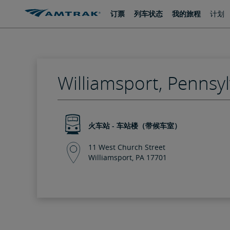
跳
跳
订票
列车状态
我的旅程
计划
转
转
至
至
内
导
容
航
Williamsport, Pennsy
火车站 - 车站楼（带候车室）
11 West Church Street
Williamsport, PA 17701