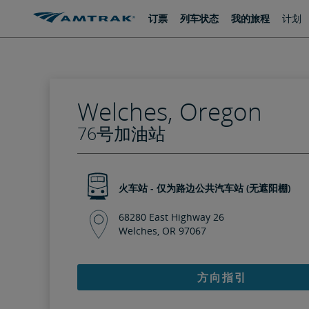
跳
跳
订票
列车状态
我的旅程
计划
转
转
至
至
内
导
容
航
Welches, Oregon
76号加油站
火车站 - 仅为路边公共汽车站 (无遮阳棚)
68280 East Highway 26
Welches, OR 97067
方向指引