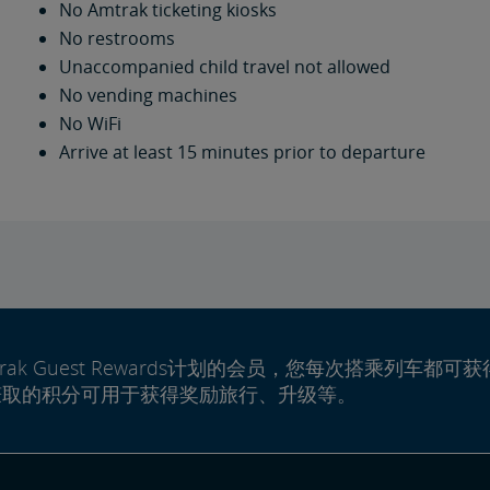
No Amtrak ticketing kiosks
No restrooms
Unaccompanied child travel not allowed
No vending machines
No WiFi
Arrive at least 15 minutes prior to departure
rak Guest Rewards计划的会员，您每次搭乘列车都可获
赚取的积分可用于获得奖励旅行、升级等。