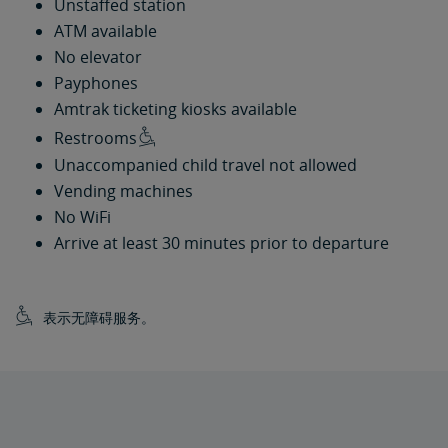
Unstaffed station
ATM available
No elevator
Payphones
Amtrak ticketing kiosks available
Restrooms
Unaccompanied child travel not allowed
Vending machines
No WiFi
Arrive at least 30 minutes prior to departure
表示无障碍服务。