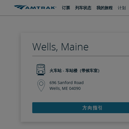
跳
跳
订票
列车状态
我的旅程
计划
转
转
至
至
内
导
容
航
Wells, Maine
火车站 - 车站楼（带候车室）
696 Sanford Road
Wells, ME 04090
方向指引