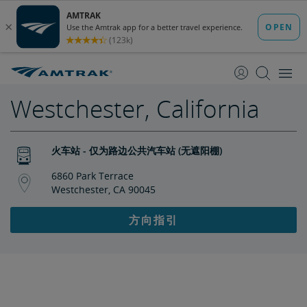
跳
跳
转
转
至
至
内
导
容
航
Westchester, California
火车站 - 仅为路边公共汽车站 (无遮阳棚)
6860 Park Terrace
Westchester, CA 90045
方向指引