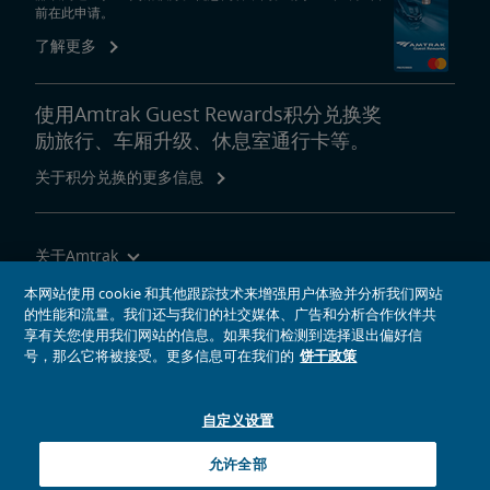
前在此申请。
了解更多
使用Amtrak Guest Rewards积分兑换奖
励旅行、车厢升级、休息室通行卡等。
关于积分兑换的更多信息
关于Amtrak
乘坐Amtrak列车旅行
本网站使用 cookie 和其他跟踪技术来增强用户体验并分析我们网站
的性能和流量。我们还与我们的社交媒体、广告和分析合作伙伴共
网站工具
享有关您使用我们网站的信息。如果我们检测到选择退出偏好信
号，那么它将被接受。更多信息可在我们的
饼干政策
自定义设置
社交媒体偶像
Amtrak的Facebook主页将在新窗口中打开
Amtrak的Twitter主页将在新窗口中打开
Amtrak的Instagram主页将在新窗口中打开
Amtrak的Linkedin主页将在新窗口中打开
Amtrak的YouTube主页将在新窗口中打开
Pinterest将在新窗口中打开
允许全部